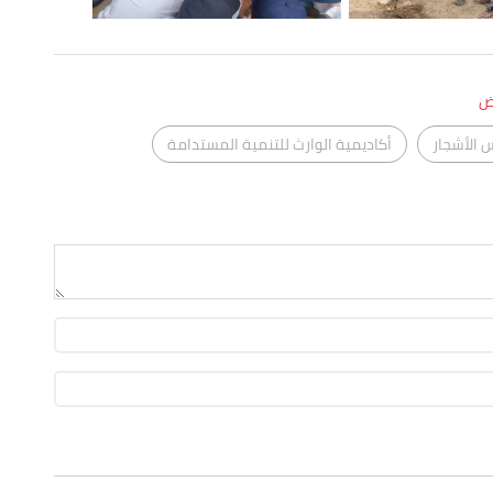
ض
 الأشجار
أكاديمية الوارث للتنمية المستدامة