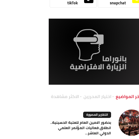
tikTok
snapchat
خر المواضيع
اختيار المحررين
الاكثر مشاهدة
التقارير المصورة
بحضور الامين العام للعتبة الحسينية..
انطلاق فعاليات المؤتمر العلمي
الدولي العاشر...