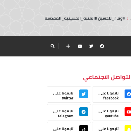
:
#وفاء_للحسين #العتبة_الحسينية_المقدسة
لتواصل الاجتماعي
تابعونا على
تابعونا على
twitter
facebook
تابعونا على
تابعونا على
telegram
youtube
تابعونا على
تابعونا على