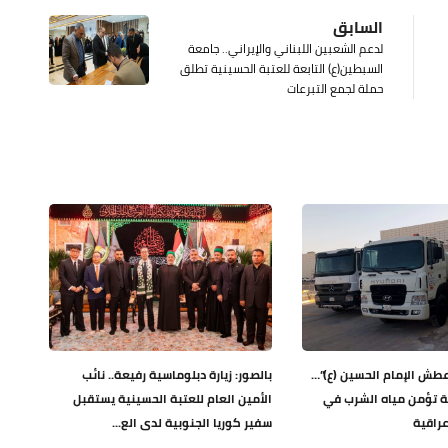
السابق
لدعم الشعبين اللبناني والإيراني.. جامعة
السبطين(ع) التابعة للعتبة الحسينية تطلق
حملة لجمع التبرعات
عطش الإمام الحسين (ع)”…
بالصور: زيارة دبلوماسية رفيعة.. نائب
ة تؤمن مياه الشرب في
الأمين العام للعتبة الحسينية يستقبل
راقية
سفير كوريا الجنوبية لدى الع...