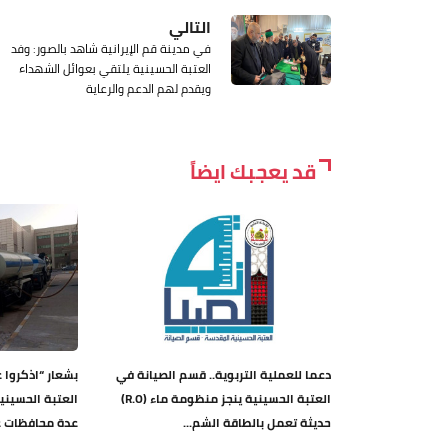
التالي
في مدينة قم الإيرانية شاهد بالصور: وفد
العتبة الحسينية يلتقي بعوائل الشهداء
ويقدم لهم الدعم والرعاية
قد يعجبك ايضاً
دعما للعملية التربوية.. قسم الصيانة في
بشعار “اذكروا 
العتبة الحسينية ينجز منظومة ماء (R.O)
العتبة الحسيني
حديثة تعمل بالطاقة الشم...
عدة محافظات ع