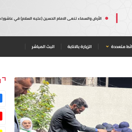
الأرض والسماء تنعى الامام الحسين (عليه السلام) في عاشوراء
ئط متعددة
الزيارة بالانابة
البث المباشر
ا