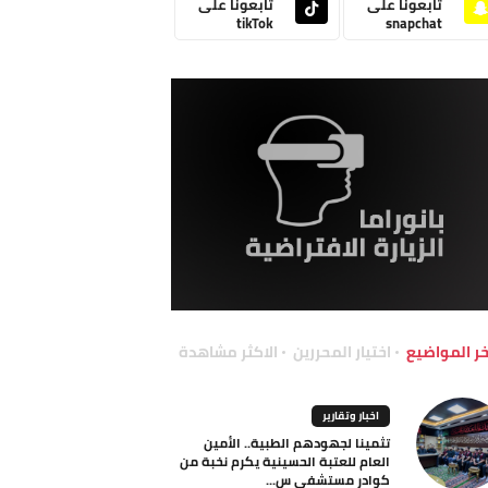
تابعونا على
تابعونا على
tikTok
snapchat
خر المواضيع
اختيار المحررين
الاكثر مشاهدة
اخبار وتقارير
تثمينا لجهودهم الطبية.. الأمين
العام للعتبة الحسينية يكرم نخبة من
كوادر مستشفى س...