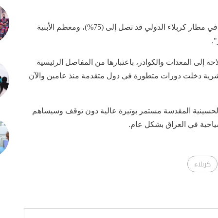
وقال الاستاذ حسن رشيد العبايجي، إن "نسبة الانجاز في مطار كربلاء الدولي قد تصل إلى (75%)، ومعظم الأبنية
احة إلى المعدات والكوادر، باعتبارها من المفاصل الرئيسية
البشرية دخلت دورات متطورة في دول متقدمة منذ عامين والآن
ة الحسينية المقدسة مستمر بوتيرة عالية دون توقف وسيساهم
سياحية في العراق بشكل عام.
كربلاء