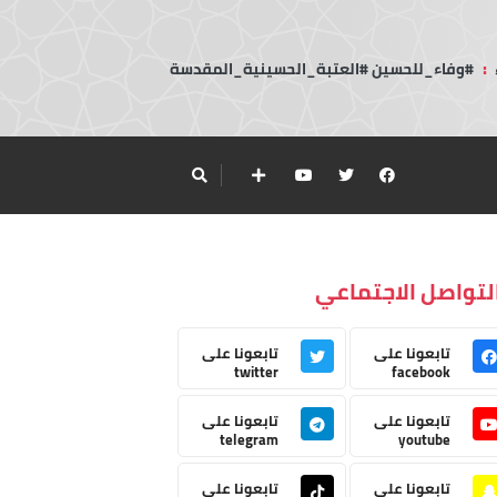
:
#وفاء_للحسين #العتبة_الحسينية_المقدسة
لتواصل الاجتماعي
تابعونا على
تابعونا على
twitter
facebook
تابعونا على
تابعونا على
telegram
youtube
تابعونا على
تابعونا على