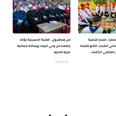
اركة (49) عنصرا.. قسم التنمية
من إسطنبول.. العتبة الحسينية تؤكد:
اعي للشباب التابع للعتبة
إعلامنا من وحي كربلاء ورسالته إنسانية
 الملتقى الكشف...
عابرة للحدود
14/07/25