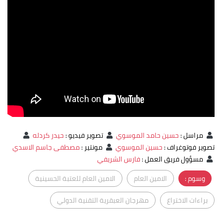
مراسل
:
حسين حامد الموسوي
تصوير فيديو
:
حيدر كردله
تصوير فوتوغراف
:
حسين الموسوي
مونتير
:
مصطفى جاسم الاسدي
مسؤول فريق العمل
:
فارس الشريفي
وسوم :
الامين العام
الامين العام للعتبة الحسينية
براءات الاختراع
مهرجان العبقرية التقنية الدولي