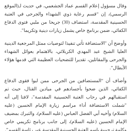
وقال مسؤول إعلام القسم عماد الجشعمي، في حديث لـ(الموقع
الرسمي)، إن “قسم رعاية ذوي الشهداء والجرحى في العتبة
الحسينية المقدسة، استضاف (30) جريحا من ملبي فتوى الدفاع
الكفائي، ضمن برنامج خاص يشمل زيارات دينية وتكريما".
وأوضح أن "الاستضافة تأتي تنفيذا لتوصيات ممثل المرجعية الدينية
العليا الشيخ عبد المهدي الكربلائي، بالاهتمام بعوائل الشهداء
والجرحى والمقاتلين، تقديرا للتضحيات العظيمة التي قدمها هؤلاء
الأبطال”.
وأضاف أن “المستضافين من الجرحى ممن لبوا فقوى الدفاع
الكفائي، الذين ضحوا بأجسادهم في ميادين القتال، حيث تم
استقبالهم في رحاب العتبة الحسينية المقدسة"، لافتا إلى أنه
"شملت الاستضافة أداء مراسم زيارة الإمام الحسين (عليه
السلام) وأخيه أبي الفضل العباس (عليه السلام)، والتبرك بمضيف
الإمام الحسين (عليه السلام)، إلى جانب برنامج تكريمي خاص
وكلمة ترحيبية باسم العتبة الحسينية المقدسة عبر رئاسة القسم”.