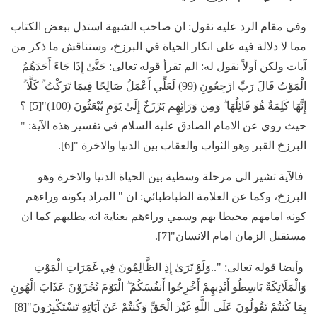
وفي مقام الرد عليه نقول: ان صاحب الشبهة استدل ببعض الكتاب
مما لا دلالة فيه على انكار الحياة في البرزخ، وسنناقش ما ذكر من
آيات ولكن أولاً نقول له: الم تقرأ قوله تعالى: حَتَّىٰ إِذَا جَاءَ أَحَدَهُمُ
الْمَوْتُ قَالَ رَبِّ ارْجِعُونِ (99) لَعَلِّي أَعْمَلُ صَالِحًا فِيمَا تَرَكْتُ ۚ كَلَّا ۚ
إِنَّهَا كَلِمَةٌ هُوَ قَائِلُهَا ۖ وَمِن وَرَائِهِم بَرْزَخٌ إِلَىٰ يَوْمِ يُبْعَثُونَ (100)"[5] ؟
حيث روي عن الامام الصادق عليه السلام في تفسير هذه الآية: "
البرزخ القبر وهو الثواب والعقاب بين الدنيا والاخرة "[6].
فالآية تشير الى مرحلة وسطية بين الحياة الدنيا والاخرة وهو
البرزخ، وكما عن العلامة الطباطبائي: ان " المراد بكونه وراءهم
كونه امامهم محيطا بهم وسمي وراءهم بعناية انه يطلبهم كما ان
مستقبل الزمان امام الانسان"[7].
وأيضا قوله تعالى: "..وَلَوْ تَرَىٰ إِذِ الظَّالِمُونَ فِي غَمَرَاتِ الْمَوْتِ
وَالْمَلَائِكَةُ بَاسِطُو أَيْدِيهِمْ أَخْرِجُوا أَنفُسَكُمُ ۖ الْيَوْمَ تُجْزَوْنَ عَذَابَ الْهُونِ
بِمَا كُنتُمْ تَقُولُونَ عَلَى اللَّهِ غَيْرَ الْحَقِّ وَكُنتُمْ عَنْ آيَاتِهِ تَسْتَكْبِرُونَ"[8]