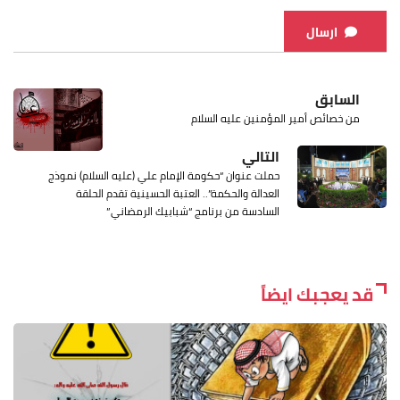
ارسال
السابق
من خصائص أمير المؤمنين عليه السلام
التالي
حملت عنوان “حكومة الإمام علي (عليه السلام) نموذج
العدالة والحكمة”.. العتبة الحسينية تقدم الحلقة
السادسة من برنامج “شبابيك الرمضاني”
قد يعجبك ايضاً