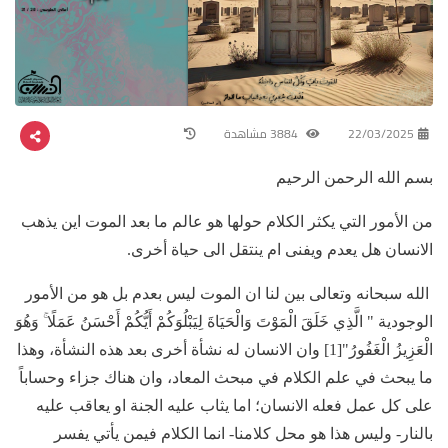
22/03/2025
3884 مشاهدة
بسم الله الرحمن الرحيم
من الأمور التي يكثر الكلام حولها هو عالم ما بعد الموت اين يذهب
الانسان هل يعدم ويفنى ام ينتقل الى حياة أخرى.
الله سبحانه وتعالى بين لنا ان الموت ليس بعدم بل هو من الأمور
الوجودية " الَّذِي خَلَقَ الْمَوْتَ وَالْحَيَاةَ لِيَبْلُوَكُمْ أَيُّكُمْ أَحْسَنُ عَمَلًا ۚ وَهُوَ
الْعَزِيزُ الْغَفُورُ"[1] وان الانسان له نشأة أخرى بعد هذه النشأة، وهذا
ما يبحث في علم الكلام في مبحث المعاد، وان هناك جزاء وحساباً
على كل عمل فعله الانسان؛ اما يثاب عليه الجنة او يعاقب عليه
بالنار- وليس هذا هو محل كلامنا- انما الكلام فيمن يأتي يفسر