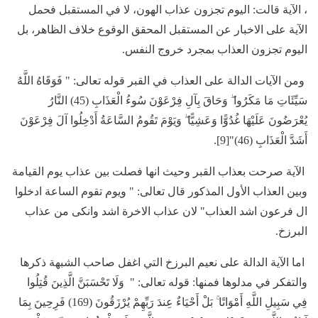
، الآية قالت: اليوم تجزون عذاب الهون، لا في المستقبل فحمل
الآية على الاخبار عن المستقبل المحقق الوقوع خلاف الظاهر، بل
اليوم تجزون العذاب بمجرد خروج النفس.
ومن الآيات الدالة على العذاب في القبر قوله تعالى: " فَوَقَاهُ اللَّهُ
سَيِّئَاتِ مَا مَكَرُوا ۖ وَحَاقَ بِآلِ فِرْعَوْنَ سُوءُ الْعَذَابِ (45) النَّارُ
يُعْرَضُونَ عَلَيْهَا غُدُوًّا وَعَشِيًّا ۖ وَيَوْمَ تَقُومُ السَّاعَةُ أَدْخِلُوا آلَ فِرْعَوْنَ
أَشَدَّ الْعَذَابِ (46)"[9].
الآية صرحت بعذاب القبر وحيث انها فصلت بين عذاب يوم القيامة
وبين العذاب الأول المذكور قال تعالى: " ويوم تقوم الساعة ادخلوا
ال فرعون اشد العذاب" لان عذاب الاخرة اشد وانكى من عذاب
البرزخ.
اما الآية الدالة على نعيم البرزخ التي اغفل صاحب الشبهة ذكرها
والتفكر في مدلوها فمنها: قوله تعالى: " وَلَا تَحْسَبَنَّ الَّذِينَ قُتِلُوا
فِي سَبِيلِ اللَّهِ أَمْوَاتًا ۚ بَلْ أَحْيَاءٌ عِندَ رَبِّهِمْ يُرْزَقُونَ (169) فَرِحِينَ بِمَا