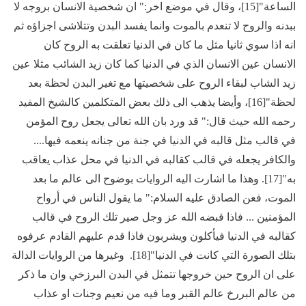
الساعة"[15]، وقال في موضع اخر:" ان شخصية الانسان بروجه لا
ببدنه والروح لا تنعدم بالموت وانما يفسد البدن وتتلاشى اجزاؤه ثم
انه اذا سوي ثانيا مثل ما كان في الدنيا تعلقت به الروح كان
الانسان عين الانسان الذي في الدنيا كما كان زيد الشائب مثلا عين
زيد الشاب لبقاء الروح على شخصيتها مع تغير البدن لحظة بعد
لحظة"[16]، وأيضا يذهب الى ذلك بعض المتكلمين كالشيخ المفيد
رحمه الله حيث قال:" قد ورد بان الله تعالى يجعل روح المؤمن
في قالب مثل قالبه في الدنيا في جنة من جنانه ينعمه فيها....
والكافر يجعله في قالب كقالبه في الدنيا في محل عذاب يعاقب
به"[17]. وهذا ما اشارت اليه الروايات بوضوح الى عالم ما بعد
الموت، فعن الصادق عليه السلام:" ما يقول الناس في أرواح
المؤمنين ... فاذا قبضه الله عز وجل صير تلك الروح في قالب
كقالبه في الدنيا فيأكلون ويشربون فاذا قدم عليهم القادم عرفوه
بتلك الصورة التي كانت في الدنيا"[18]. وغيرها من الروايات الدالة
على ان الروح حين خروجها تتمثل في البدن البرزخي وان ما ذكر
من عالم البررخ عالم القبر وما فيه من نعيم وجنات او عذاب