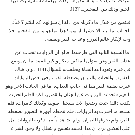
أعيدت الأشياء كما بدأها مدبرها، وذلك أربعمائة سنة يسبت فيها
الخلق وذلك بين النفختين.."[13].
فيتضح من خلال ما ذكرناه من ادلة ان سؤالهم كم لبثتم ؟ فيأتي
الجواب: ما لبثنا الا عشرا! او يوما! هذا انما هو ما بين النفختين فلا
وجه لإنكار عالم البرزخ وعذاب القبر ونعيمه .
اما الشبهة الثانية التي طرحوها: قالوا ان الروايات تتحدث عن
عذاب القبر وعن سؤال الملكين منكر ونكير للميت ما ان يوضع
في قبره وتعود اليه الحياة ويجلسانه للسؤال [14] ، وان هناك
العقارب والحيات والنيران وضغطة القبر، وفي بعض الروايات
عبرت بضمة القبر هذا في جانب العذاب، اما في الجانب الاخر وهو
النعيم فتحدثت الروايات عن الجنان والقصور، لكن العلم الحديث
يكذب ذلك! حيث وضعوا الات تسجيل صوتية وكذلك كامرات، فلم
تشاهد ما اخبرت به الروايات؛ فلم تتحطم أجهزة التصوير بضغطة
القبر، ولم تحرقها النيران، ولم نشاهد أياً مما ذكرته الروايات، بل
على العكس نرى ان هذا الجسد يتفسخ و يتحلل ولا وجود لشيء