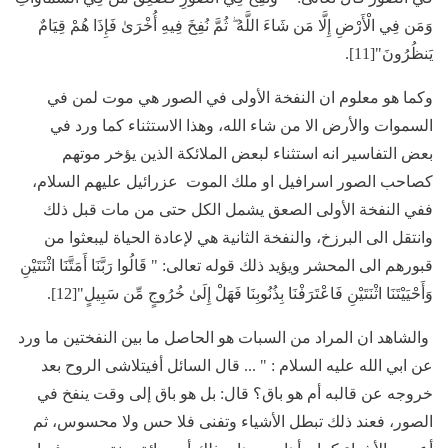
وَمَن فِي الْأَرْضِ إِلَّا مَن شَاءَ اللَّهُ ۖ ثُمَّ نُفِخَ فِيهِ أُخْرَىٰ فَإِذَا هُمْ قِيَامٌ
يَنظُرُونَ"[11].
وكما هو معلوم ان النفخة الأولى في الصور هي موت لمن في
السموات والأرض الا من شاء الله، وهذا الاستثناء كما ورد في
بعض التفاسير انه استثناء لبعض الملائكة الذين يؤخر موتهم
كصاحب الصور اسرافيل او ملك الموت عزرائيل عليهم السلام،
ففي النفخة الأولى الصعق يشمل الكل حتى من مات قبل ذلك
وانتقل الى البرزخ، والنفخة الثانية هي لإعادة الحياة ليبعثوا من
قبورهم الى المحشر ويؤيد ذلك قوله تعالى: " قَالُوا رَبَّنَا أَمَتَّنَا اثْنَتَيْنِ
وَأَحْيَيْتَنَا اثْنَتَيْنِ فَاعْتَرَفْنَا بِذُنُوبِنَا فَهَلْ إِلَىٰ خُرُوجٍ مِّن سَبِيلٍ"[12].
والشاهد ان المراد من السبات هو الحاصل ما بين النفختين ما ورد
عن ابي الله عليه السلام : " ... قال السائل أفيتلاشى الروح بعد
خروجه عن قالبه أم هو باق؟ قال: بل هو باق إلى وقت ينفخ في
الصور، فعند ذلك تبطل الأشياء وتفنى فلا حس ولا محسوس، ثم