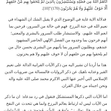
آتَاهُمُ اللَّهُ مِن فَضْلِهِ وَيَسْتَبْشِرُونَ بِالَّذِينَ لَمْ يَلْحَقُوا بِهِم مِّنْ خَلْفِهِمْ
أَلَّا خَوْفٌ عَلَيْهِمْ وَلَا هُمْ يَحْزَنُونَ (170)"[10].
فدلالة الاية غاية في الوضوح الذي لا يقبل الشك ان الشهداء في
نعيم الله في جنة البرزخ فهم في حالة من السرور، فرحين بما
انعم الله عليهم، والاستبشار طلب السرور بالبشرى والمعنى؛
أنهم فرحون بما وجدوه من الفضل الإلهي الحاضر المشهود
عندهم، ويطلبون السرور بما يأتيهم من البشرى بحسن حال من
لم يلحقوا بهم من خلفهم أن لا خوف عليهم ولا هم يحزنون.
هذا ما أردنا ان نشير اليه من ذكر الآيات القرانية الدالة على نعيم
القبر وعذابه ناهيك عن ذكر الروايات فالمسالة من ضرويات الدين
الإسلامي التي أخبر عنها النبي الاكرم محمد صلى الله عليه واله
ونحن اجبناه من خلال القران.
اما الآيات التي ذكرها المستشكل فنقول في رد مدعاه: ان ما ذكر
من الآيات ليس له ارتباط بعالم البرزخ وانما هي تتحدث عن النفخ
في الصور قال تعالى: " وَنُفِخَ فِي الصُّورِ فَصَعِقَ مَن فِي السَّمَاوَاتِ