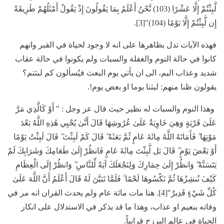
لَّبِثْتُمْ إِلَّا عَشْرًا (103) نَّحْنُ أَعْلَمُ بِمَا يَقُولُونَ إِذْ يَقُولُ أَمْثَلُهُمْ طَرِيقَةً
إِن لَّبِثْتُمْ إِلَّا يَوْمًا (104)"[3].
فهذه الآيات تدل بظاهرها على انه لا وجود لحياة في القبر وانهم
كانوا في حالة النوم والغفلة والسبات ولم يكونوا في حالة عقاب
شديد وعذاب اليم، الى ان يأتي يوم البعث فيُسألون كم لبثتم؟
يقولون ظنا منهم: لبثنا يوما او بعض يوم!.
وهذا النوم والسبات له نظير حيث قال عز وجل : " أَوْ كَالَّذِي مَرَّ
عَلَىٰ قَرْيَةٍ وَهِيَ خَاوِيَةٌ عَلَىٰ عُرُوشِهَا قَالَ أَنَّىٰ يُحْيِي هَٰذِهِ اللَّهُ بَعْدَ
مَوْتِهَا ۖ فَأَمَاتَهُ اللَّهُ مِائَةَ عَامٍ ثُمَّ بَعَثَهُ ۖ قَالَ كَمْ لَبِثْتَ ۖ قَالَ لَبِثْتُ يَوْمًا
أَوْ بَعْضَ يَوْمٍ ۖ قَالَ بَل لَّبِثْتَ مِائَةَ عَامٍ فَانظُرْ إِلَىٰ طَعَامِكَ وَشَرَابِكَ لَمْ
يَتَسَنَّهْ ۖ وَانظُرْ إِلَىٰ حِمَارِكَ وَلِنَجْعَلَكَ آيَةً لِّلنَّاسِ ۖ وَانظُرْ إِلَى الْعِظَامِ
كَيْفَ نُنشِزُهَا ثُمَّ نَكْسُوهَا لَحْمًا ۚ فَلَمَّا تَبَيَّنَ لَهُ قَالَ أَعْلَمُ أَنَّ اللَّهَ عَلَىٰ
كُلِّ شَيْءٍ قَدِيرٌ"[4]. هنا مات مائة عام ولم يحدث القران انه مر في
وفاته بنعيم او عذاب، وهذا ما قد يذكر في الاستدلال على انكار
الحياة في عالم البرزخ قرانياً.