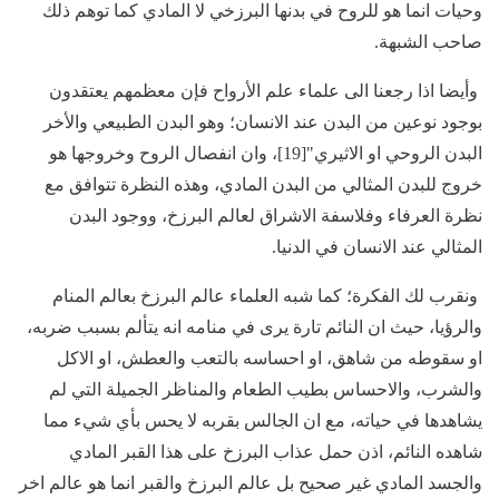
وحيات انما هو للروح في بدنها البرزخي لا المادي كما توهم ذلك
صاحب الشبهة.
وأيضا اذا رجعنا الى علماء علم الأرواح فإن معظمهم يعتقدون
بوجود نوعين من البدن عند الانسان؛ وهو البدن الطبيعي والأخر
البدن الروحي او الاثيري"[19]، وان انفصال الروح وخروجها هو
خروج للبدن المثالي من البدن المادي، وهذه النظرة تتوافق مع
نظرة العرفاء وفلاسفة الاشراق لعالم البرزخ، ووجود البدن
المثالي عند الانسان في الدنيا.
ونقرب لك الفكرة؛ كما شبه العلماء عالم البرزخ بعالم المنام
والرؤيا، حيث ان النائم تارة يرى في منامه انه يتألم بسبب ضربه،
او سقوطه من شاهق، او احساسه بالتعب والعطش، او الاكل
والشرب، والاحساس بطيب الطعام والمناظر الجميلة التي لم
يشاهدها في حياته، مع ان الجالس بقربه لا يحس بأي شيء مما
شاهده النائم، اذن حمل عذاب البرزخ على هذا القبر المادي
والجسد المادي غير صحيح بل عالم البرزخ والقبر انما هو عالم اخر