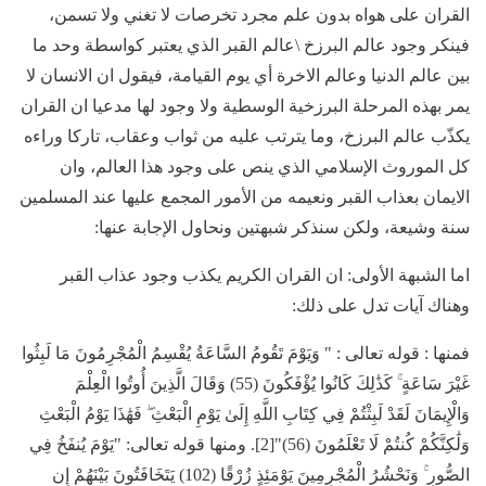
القران على هواه بدون علم مجرد تخرصات لا تغني ولا تسمن،
فينكر وجود عالم البرزخ \عالم القبر الذي يعتبر كواسطة وحد ما
بين عالم الدنيا وعالم الاخرة أي يوم القيامة، فيقول ان الانسان لا
يمر بهذه المرحلة البرزخية الوسطية ولا وجود لها مدعيا ان القران
يكذّب عالم البرزخ، وما يترتب عليه من ثواب وعقاب، تاركا وراءه
كل الموروث الإسلامي الذي ينص على وجود هذا العالم، وان
الايمان بعذاب القبر ونعيمه من الأمور المجمع عليها عند المسلمين
سنة وشيعة، ولكن سنذكر شبهتين ونحاول الإجابة عنها:
اما الشبهة الأولى: ان القران الكريم يكذب وجود عذاب القبر
وهناك آيات تدل على ذلك:
فمنها : قوله تعالى : " وَيَوْمَ تَقُومُ السَّاعَةُ يُقْسِمُ الْمُجْرِمُونَ مَا لَبِثُوا
غَيْرَ سَاعَةٍ ۚ كَذَٰلِكَ كَانُوا يُؤْفَكُونَ (55) وَقَالَ الَّذِينَ أُوتُوا الْعِلْمَ
وَالْإِيمَانَ لَقَدْ لَبِثْتُمْ فِي كِتَابِ اللَّهِ إِلَىٰ يَوْمِ الْبَعْثِ ۖ فَهَٰذَا يَوْمُ الْبَعْثِ
وَلَٰكِنَّكُمْ كُنتُمْ لَا تَعْلَمُونَ (56)"[2]. ومنها قوله تعالى: "يَوْمَ يُنفَخُ فِي
الصُّورِ ۚ وَنَحْشُرُ الْمُجْرِمِينَ يَوْمَئِذٍ زُرْقًا (102) يَتَخَافَتُونَ بَيْنَهُمْ إِن