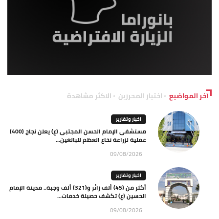
آخر المواضيع
اختيار المحررين
الاكثر مشاهدة
اخبار وتقارير
مستشفى الإمام الحسن المجتبى (ع) يعلن نجاح (400)
عملية لزراعة نخاع العظم للبالغين...
09/08/2026
اخبار وتقارير
أكثر من (45) ألف زائر و(321) ألف وجبة.. مدينة الإمام
الحسين (ع) تكشف حصيلة خدمات...
09/08/2026