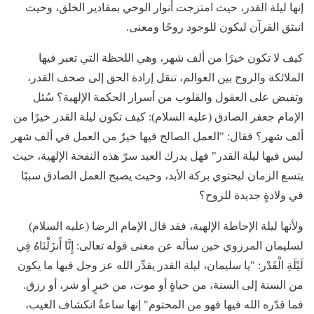
إنها ليلة القدر، حيث امتزجت أنوار الوحي بمقادير الخلق، وحيث
انبثق القرآن ليكون للوجود روحًا ومعنى.
كيف لا تكون خيرًا من ألف شهر، وهي اللحظة التي تعبر فيها
الملائكة والروح بين العوالم، تنقل إرادة الحق إلى صحف القدر،
وتفيض على العقول والقلوب من أسرار الحكمة الإلهية؟ سُئل
الإمام جعفر الصادق (عليه السلام): كيف تكون ليلة القدر خيرًا من
ألف شهر؟ فقال: "العمل الصالح فيها خيرٌ من العمل في ألف شهر
ليس فيها ليلة القدر" فهل يدرك العبد سرّ هذه النفحة الإلهية، حيث
يتسع الزمان ليحتوي بركة الأبد، وحيث يصبح العمل الصادق سببًا
في ولادةٍ جديدة للروح؟
ولأنها ليلة الإحاطة الإلهية، فقد قال الإمام الرضا (عليه السلام)
لسليمان المرزوي حين سأله عن معنى قوله تعالى: إِنَّا أَنزَلْنَاهُ فِي
لَيْلَةِ الْقَدْر: "يا سليمان، ليلة القدر يقدِّر الله عز وجل فيها ما يكون
من السنة إلى السنة، من حياةٍ أو موت، من خيرٍ أو شر، أو رزق.
فما قدّره الله فيها فهو من المحتوم" إنها ساعةُ انكشاف الغيب،