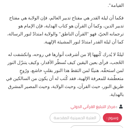
القيامة".
فكما أن ليلة القدر هي مفتاح تدبير العالم، فإن الولاية هي مفتاح
تدبير الدين، وكما أن القرآن هو كتاب الهداية، فإن الإمام هو
ترجمانه الحيّ، فهو "القرآن الناطق" والولاية امتدادٌ لنور الرسالة،
كما أن ليلة القدر امتدادٌ لنور المشيئة الإلهية.
ليلةٌ لا يُدرك كُنهها إلا من أشرقت أنوارها في روحه، وانكشفت له
الحُجب، فرأى بعين اليقين كيف تُسطّر الأقدار، وكيف يتنزّل النور
لمن استحقّه. هنيئًا لمن التقط هذا النور بقلبٍ خاشع، ورُوحٍ
متعطّشة للمعرفة الإلهية، فقد كُتب له أن يكون من السالكين في
طريق النور، حيث القرآن، وحيث الولاية، وحيث المصير المشرق
بالهداية.
:
مركز التبليغ القرآني الدولي
وسوم :
العتبة الحسينية المقدسة