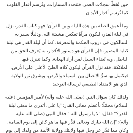
حين تُخطّ سجلات العمر، فتتحدد المسارات، وتُرسم أقدار القلوب
كما تُرسم أقدار الأبدان.
وما أعمق الصلة بين هذه الليلة وبين القرآن! فهو كتاب القدر، نزل
في ليلة القدر، ليكون مرآةً تعكس مشيئة الله، ودليلًا يسير به
السالكون في دروب الحكمة والمعرفة. كما أن ليلة القدر هي ليلة
كتابة المصير، فإن القرآن هو دستور الأقدار، به يُعرف الحق من
الباطل، وبه تُضاء السبل لمن أراد الهداية. وكما تتنزل فيها
الملائكة، فقد نزل القرآن ليكون كلام العليّ الأعلى على الأرض،
فيكتمل بها سرُّ الاتصال بين السماء والأرض، ويشرق نور الولاية
الذي هو الامتداد الطبيعي لرسالة التوحيد.
ولذلك كان سؤال النبي (صلى الله عليه وآله) لأمير المؤمنين (عليه
السلام) محمّلًا بأعظم معاني القدر: "يا علي، أتدري ما معنى ليلة
القدر؟" فقال: "لا يا رسول الله." فقال النبي (صلى الله عليه
وآله): "إن الله تبارك وتعالى قدَّر فيها ما هو كائن إلى يوم القيامة،
وكان مما قدَّر عز وجل فيها ولايتك وولاية الأئمة من ولدك إلى يوم