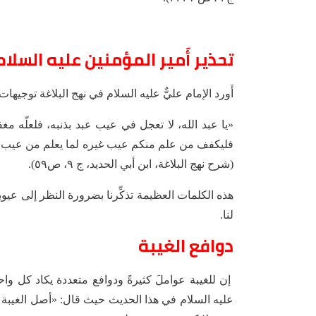
تحذير أَمير المؤمنين عليه السلام
أَورد الإمام عليٌّ عليه السلام في نهج البلاغة توجيهات
«يا عبد الله، لا تعجل في عيب عبد بذنبه، فلعلّه مغ
فليكفف من علم منكم عيب غيره لما يعلم من عيب نفسه
(شرح نهج البلاغة، ابن أبي الحديد، ج ٩، ص٥٩).
هذه الكلمات العظيمة تذكِّرنا بضرورة النظر إلى عيو
لنا.
دوافع الغيبة
إن للغيبة عواملَ كثيرةً ودوافع متعددة يكاد كل واحد م
عليه السلام في هذا الحديث حيث قال: «أصل الغيبة 