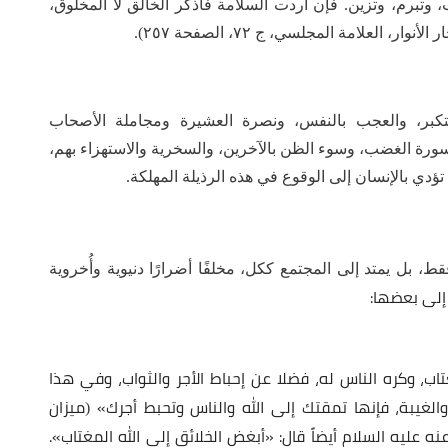
تبرم، وتزين. فإن أردت السلامة فاذكر الخالق لا المخلوق،
، العلامة المجلسي، ج ٧٢، الصفحة ٢٥٧).
لتكبر، والعجب بالنفس، ونصرة العشيرة ومجاملة الأصحاب
ورة الغضب، وسوء الظن بالآخرين، والسخرية والاستهزاء بهم،
ؤدي بالإنسان إلى الوقوع في هذه الرذيلة المهلكة.
فقط، بل يمتد إلى المجتمع ككل، مخلفًا أضرارًا دنيوية وأُخروية
إلى بعضها:
اب، وكره الناس له، فضلا عن إحباط الأجر والثواب، وفي هذا
الغيبة، فإنها تمقتك إلى الله والناس وتحبط أجرك»
ميزان
(
، محمد الريشهري، ج ٣، الصفحة ٢٣٢٨)، وعنه عليه السلام أيضاً قال: «أبغض الخلائق إلى الله المغتاب».