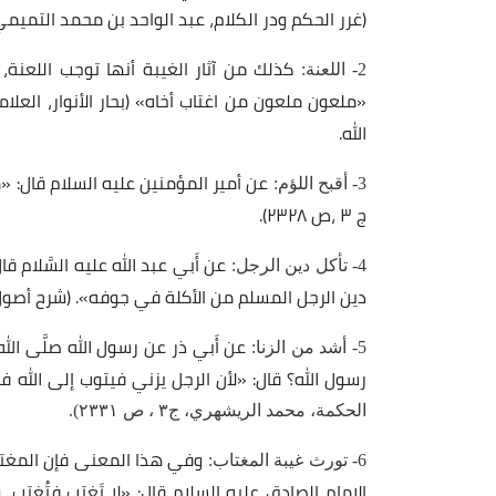
(غرر الحكم ودر الكلام، عبد الواحد بن محمد التميمي الآمدي
كذلك من آثار الغيبة أنها توجب اللعنة،
2- اللعنة:
الله.
عن أمير المؤمنين عليه السلام قال: «من
3- أقبح اللؤم:
ج ٣ ،ص ٢٣٢٨).
عن أَبي عبد الله عليه السَّلام قا
4- تأكل دين الرجل:
دين الرجل المسلم من الأكلة في جوفه». (شرح أصول الكاف
عن أَبي ذر عن رسول الله صلَّى الله 
5- أشد من الزنا:
رسول الله؟ قال: «لأن الرجل يزني فيتوب إلى الله في
الحكمة، محمد الريشهري، ج٣ ، ص ٢٣٣١).
وفي هذا المعنى فإن المغتاب
6- تورث غيبة المغتاب:
الإمام الصادق عليه السلام قال: «لا تَغتب فتُغتب، 