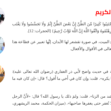
لكريم
ا كَثِيرًا مِّنَ الظَّنِّ إِنَّ بَعْضَ الظَّنِّ إِثْمٌ وَلَا تَجَسَّسُوا وَلَا يَغْتَب
هْتُمُوهُ وَاتَّقُوا اللَّهَ إِنَّ اللَّهَ تَوَّابٌ رَّحِيمٌ} [الحجرات: 12].
أخ الميت، في صورة تقشعر لها الأبدان، إنَّها تعبير عن فظاعة هذا
الى في الأقوال والأفعال.
ة في حديث واضح لأَبي ذر الغفاري (رضوان الله تعالى عليه):
 يكره». قلت: وإن كان في أَخي ما أَقول؟ قال: «إن كان فيه ما
َشد من الزنا». قلت: ولمَ ذلك يا رسول الله؟ قال: «لأَنَّ الرجل
 فلا تُغفر حتى يغفرها صاحبها». (ميزان الحكمة، محمد الريشهري،