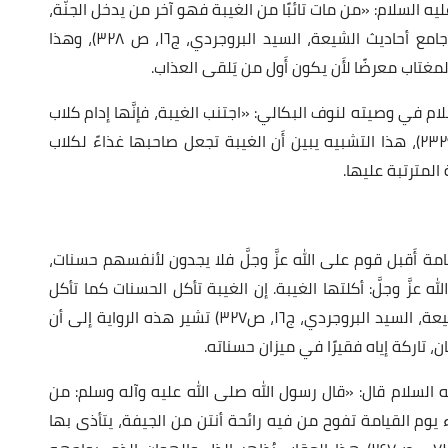
ه السلام: «من مات تائبًا من الغيبة فهو آخر من يدخل الجنَّة،
ومن مات مُصرّاً عليها فهو أَوَّل من يدخل النار». (جامع أحاديث الشيعة، السيد البروجردي، ج١٦، ص ٣٢٨)، وهذا
غتاب معرضًا لأَن يكون أَول من يَلقى العذاب.
ام في وصيته لنوف البكالي: «اجتنب الغيبة، فإنَّها إدام كلاب
النار». (ميزان الحكمة، محمد الريشهري، ج٣ ، ص٢٣٢٩)، هذا التشبيه يبين أَن الغيبة تجعل صاحبها غذاءً لكلاب
المترتبة عليها.
يامة أَقبل قوم على الله عزَّ وجلَّ فلا يجدون لأنفسهم حسنات،
 عزَّ وجلَّ: أكلتها الغيبة. إن الغيبة تأكل الحسنات كما تأكل
النار الحلفاء (الحشائش اليابسة)». (جامع أحاديث الشيعة، السيد البروجردي، ج١٦، ص٣٢٧) تشير هذه الرواية إلى أن
، تاركة إياه فقيرًا في ميزان حسناته.
 السلام قال: «قال رسول الله صلى الله عليه وآله وسلم: من
يوم القيامة تفوح من فيه رائحة أنتن من الجيفة، يتأذى بها