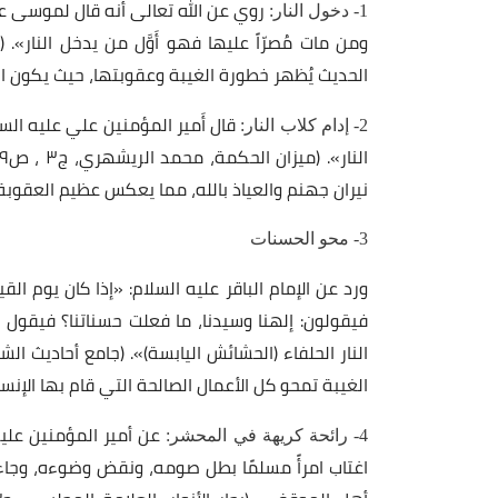
روي عن الله تعالى أَنه قال لموسى علي
1- دخول النار:
الحديث يُظهر خطورة الغيبة وعقوبتها، حيث يكون الم
قال أَمير المؤمنين علي عليه السل
2- إدام كلاب النار:
نيران جهنم والعياذ بالله، مما يعكس عظيم العقوبة 
3- محو الحسنات
ورد عن الإمام الباقر عليه السلام: «إذا كان يوم الق
فيقولون: إلهنا وسيدنا، ما فعلت حسناتنا؟ فيقول الله
الغيبة تمحو كل الأعمال الصالحة التي قام بها الإنسان
عن أمير المؤمنين عليه
4- رائحة كريهة في المحشر:
اغتاب امرأً مسلمًا بطل صومه، ونقض وضوءه، وجاء 