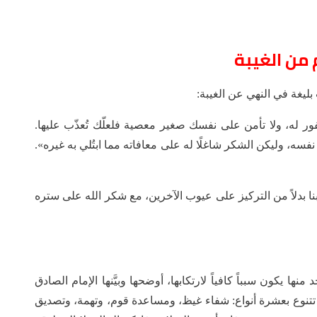
 من الغيبة
 بليغة في النهي عن الغيبة:
فور له، ولا تأمن على نفسك صغير معصية فلعلّك تُعذّب عليها.
، وليكن الشكر شاغلًا له على معافاته مما ابتُلي به غيره».
بنا بدلاً من التركيز على عيوب الآخرين، مع شكر الله على ستره
نها يكون سبباً كافياً لارتكابها، أوضحها وبيَّنها الإمام الصادق
تتنوع بعشرة أنواع: شفاء غيظ، ومساعدة قوم، وتهمة، وتصديق