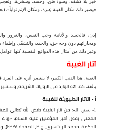
خبر بلا كشفه، وسوء ظن، وحسد، وسخرية، وتعجب، و
فيصير ذلك مكان الغيبة عِبرة، ومكان الإثم ثواباً». (بحار الأنوار
إذن، فالحسد والأنانية وحب النفس، والغرور وا
ومجاراتهم دون وجه حق، والحقد، والتشفّي وإطفاء س
وغير ذلك من أمثال هذه الدوافع النفسية كلها عوامل ت
آثار الغيبة
الغيبة، هذا الذنب الكبير، لا يقتصر أثره على الفرد 
كما هو الوارد في الروايات الشريفة، وسنشير 
بالغة،
أ - الآثار الدنيويـَّة للغيبة
من آثار الغيبة بغض الله تعالى للمغت
1- بغض الله:
المعنى يقول أمير المؤمنين عليه السلام: «إياك و
الحكمة