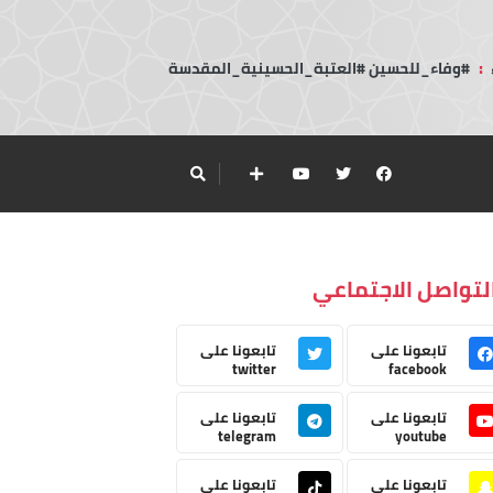
:
#وفاء_للحسين #العتبة_الحسينية_المقدسة
لتواصل الاجتماعي
تابعونا على
تابعونا على
twitter
facebook
تابعونا على
تابعونا على
telegram
youtube
تابعونا على
تابعونا على