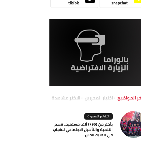
tikTok
snapchat
خر المواضيع
اختيار المحررين
الاكثر مشاهدة
التقارير المصورة
بأكثر من (795) ألف مستفيد.. قسم
التنمية والتأهيل الاجتماعي للشباب
في العتبة الحس...