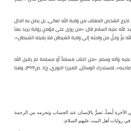
خرج الشخص المغتاب من ولاية الله تعالى، بل يصل به الحال
بد الله عليه السلام قال: «من روى على مؤمنٍ رواية يريد بها
 عزَّ وجلَّ من ولايته إلى ولاية الشيطان فلا يقبله الشيطان».
 عليه وآله وسلم: «من اغتاب مسلماً أَو مسلمة لم يقبل الله
صلاته ولا صيامه أَربعين يوماً وليلة، إلَّا أَنْ يغفر له صاحبه»، (مستدرك الوسائل، الميرزا النوري، ج٧، ص٣٢٢)، وهنا
الآخرة أَيضاً، تضرُّ بالإنسان عند الحساب وتحرمه من الرحمة
 في روايات أهل البيت عليهم السلام: