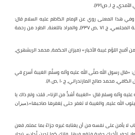
، ج ١، ص٢٢١).
 وفي هذا المعنى روي عن الإمام الكاظم عليه السلام قال:
«ملعون ملعون من اغتاب أخاه» (بحار الأنوار، العلامة المجلسي، ج ٧١ ،ص ٢٣٧)، والمراد باللعنة، الطرد من رحمة
 أقبح اللؤم غيبة الأخيار»
ميزان الحكمة، محمد الريشهري،
(
ل: «قال رسول الله صلَّى الله عليه وآله وسلَّم: الغيبة أَسرع في
ي، محمد صالح المازندراني، ج ١٠ ،ص ٨).
عليه وآله وسلم قال: «الغيبة أَشدُّ من الزنا»، قلت: ولم ذاك يا
توب الله عليه، والغيبة لا تغفر حتى يَغفرها صاحبها».
(ميزان
 لا يأمن على نفسه من أن يغتابه غيره جزاءً بما عمله، فعن
ولا تحفر لأَخيك حفرة فتقع فيها، فإنك كما تدين تُدان».
بحار
(