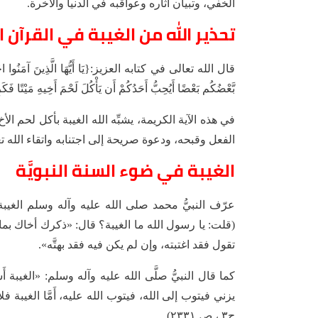
الخفي، وتبيان آثاره وعواقبه في الدنيا والآخرة.
تحذير الله من الغيبة في القرآن ا
قال الله تعالى في كتابه العزيز:{يَا أَيُّهَا الَّذِينَ آمَنُوا اجْتَنِبُو
بَّعْضُكُم بَعْضًا أَيُحِبُّ أَحَدُكُمْ أَن يَأْكُلَ لَحْمَ أَخِيهِ مَيْتًا فَكَرِ
في هذه الآية الكريمة، يشبِّه الله الغيبة بأكل لحم ال
الفعل وقبحه، ودعوة صريحة إلى اجتنابه واتقاء الله تع
الغيبة في ضوء السنة النبويَّة
عرّف النبيُّ محمد صلى الله عليه وآله وسلم الغيب
(قلت: يا رسول الله ما الغيبة؟ قال: «ذكرك أخاك بما
تقول فقد اغتبته، وإن لم يكن فيه فقد بهتَّه».
كما قال النبيُّ صلَّى الله عليه وآله وسلم: «الغيبة أ
يزني فيتوب إلى الله، فيتوب الله عليه، أَمَّا الغيبة
ج٣ ، ص ٢٣٣١).