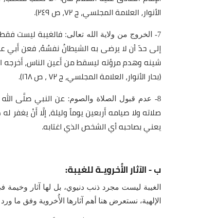
الأنوار، العلامة المجلسي، ج ٧٢، ص ٢٤٩).
فالغيبة ليست فقط ت
7- الخروج من ولاية الله تعالى:
إلى حدّ أن لا يرضى به الشيطانُ نفسُهُ، فعن أَبي ع
شينه وهدم مرؤته ليسقط من أَعين الناس، أَخرجه الله
(بحار الأنوار، العلامة المجلسي، ج ٧٢ ، ص ١٦٨).
عن النبي صلَّى الله
8- عدم قبول الصلاة والصوم:
يعني بصاحبه أي الشخص الذي اغتابه.
ب - الآثار الأُخرويـة للغيبة:
الغيبة ليست مجرد ذنب دنيوي، بل لها آثار وخيمة في 
الإلهية، نستعرض هنا أهم آثارها الأُخروية وفق ما ورد