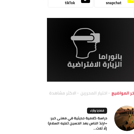
tikTok
snapchat
خر المواضيع
اختيار المحررين
الاكثر مشاهدة
قضايا وآراء
دراسة كلامية حديثية في معنى خبر:
«ارتدّ الناس بعد الحسين (عليه السلام)
إلّا ثلاث...