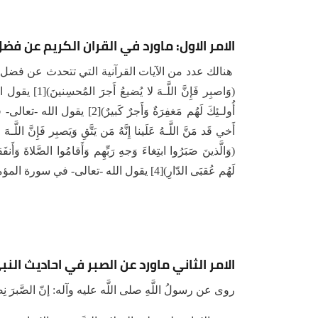
الامر الاول: ماورد في القران الكريم عن فضل
هنالك عدد من الآيات القرآنية التي تتحدث عن فضل ال
(وَاصبِر فَإِنَّ
أُولـئِكَ لَهُم مَغفِرَةٌ وَأَجرٌ
(وَالَّذينَ صَبَرُوا ابتِغاءَ وَجهِ رَبِّهِم وَأَقامُوا الصَّلاةَ وَأَنفَق
لَهُم عُقبَى الدّارِ)[4] يقول الله -تعالى- في سورة المؤمنون: (إِنِّي جَزَيْتُهُمُ الْيَوْمَ بِمَا صَبَرُوا أَنَّهُمْ هُمُ الْفَائِزُونَ)[5].
الامر الثاني ماورد عن الصبر في احاديث الن
روى عن رسولُ اللَّهِ صلی اللَّه علیه وآله: إنّ الصَّبرَ نِصف