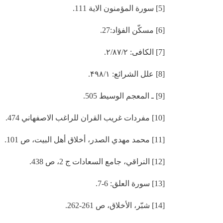
[5] سورة المؤمنون الاية 111.
[6] مسکّن الفؤاد:27.
[7] الکافی: ۲/۸۷/۲.
[8] علل الشرائع: ۴۹۸/۱.
[9] ـ المعجم الوسيط 505.
[10] مفردات غريب القران للراغب الاصفهاني 474.
[11] محمد مهدي الصدر، أخلاق أهل البيت، ص 101.
[12] النراقي، جامع السعادات ج 2، ص 438.
[13] سورة العلق: 6-7.
[14] شبّر، الأخلاق، ص 261-262.