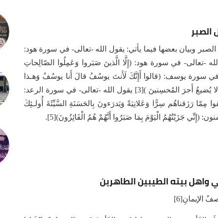
 الصبر
صبر وبيان بعضها فيما يأتي: يقول الله -تعالى- في سورة هود:
 اللَّـهَ لا يُضيعُ أَجرَ المُحسِنينَ)[1] يقول الله -تعالى- في سورة هود: (إِلَّا الَّذينَ صَبَروا وَعَمِلُوا الصّالِحاتِ
 كَبيرٌ)[2] يقول الله -تعالى- في سورة يوسف: (قالوا أَإِنَّكَ لَأَنتَ يوسُفُ قالَ أَنا يوسُفُ وَهـذا
أَخي قَد مَنَّ اللَّـهُ عَلَينا إِنَّهُ مَن يَتَّقِ وَيَصبِر فَإِنَّ اللَّـهَ لا يُضيعُ أَجرَ المُحسِنينَ )[3] يقول الله -تعالى- في سورة الرعد:
وا مِمّا رَزَقناهُم سِرًّا وَعَلانِيَةً وَيَدرَءونَ بِالحَسَنَةِ السَّيِّئَةَ أُولـئِكَ
بي واهل بيته الطيبين الطاهرين
ُ الإیمانِ[6]