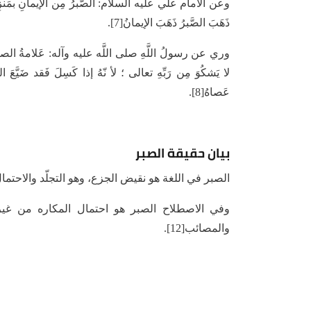
وعن الامام علي علیه السلام: الصَّبرُ مِن الإیمانِ بمَنزِلَةِ
ذَهَبَ الصَّبرُ ذَهَبَ الإیمانُ[7].
وري عن رسولُ اللَّهِ صلی اللَّه علیه وآله: عَلامةُ الصابِرِ 
لا یَشکُوَ مِن رَبِّهِ تعالی ؛ لأ نّهُ إذا کَسِلَ فَقد ضَیَّعَ ال
عَصاهُ[8].
بيان حقيقة الصبر
الصبر في اللغة هو نقيض الجزع، وهو التجلّد والاحتمال وضبط النفس وح
والمصائب[12].