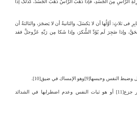
 الرَّأسِ مِنَ الجَسَدِ، فإذا ذَهَبَ الرَّأسُ ذَهَبَ الجَسَدُ، کذلکَ إذا
فی ثلاثٍ: أوَّلُها أن لا یَکسَلَ، والثانیةُ أن لا یَضجَرَ، والثالثةُ أن
حَقَّ، وإذا ضَجِرَ لَم یُؤَدِّ الشُّکرَ، وإذا شَکا مِن رَبِّهِ عَزَّوجلَّ فقد
بسها[9]وهو الإمساك في ضيق[10].
وفي الاصطلاح الصبر هو احتمال المكاره من غير جزع[11] أو هو ثبات النفس وعدم اضطرابها في الشدائد