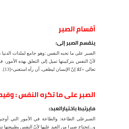
أقسام الصبر
ينقسم الصبر إلى:
الصبر على ما تحبه النفس :وهو جامع لملذات الدنيا 
لأنّ النفس بتركيبتها تميل إلى التعلق بهذه الأمور
تعالى «كلا إنّ الإنسان ليطغى، أن رآه استغنى»[13].
الصبر على ما تكره النفس : وفيه 
مايرتبط باختيارالعبد:
الصبرعلى الطاعة: والطاعة في الأمور التي أوجبه
و...)تحتاج صبرا من العبد عليها لأنّ النفس بطبيعتها تن