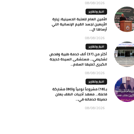
08/08/2026
اخبار وتقارير
الأمين العام للعتبة الحسينية: زيارة
الأربعين تجسد القيم الإنسانية التي
أرساها ال...
08/08/2026
اخبار وتقارير
أكثر من (37) ألف خدمة طبية وفحص
تشخيصي… مستشفى السيدة خديجة
الكبرى (عليها السلام...
08/08/2026
اخبار وتقارير
بـ(18) مشروعاً نوعياً و(80) مشاركة
فاعلة… معهد أديبات الطف يعلن
حصيلة خدماته في...
08/08/2026