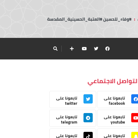
:
#وفاء_للحسين #العتبة_الحسينية_المقدسة
لتواصل الاجتماعي
تابعونا على
تابعونا على
twitter
facebook
تابعونا على
تابعونا على
telegram
youtube
تابعونا على
تابعونا على