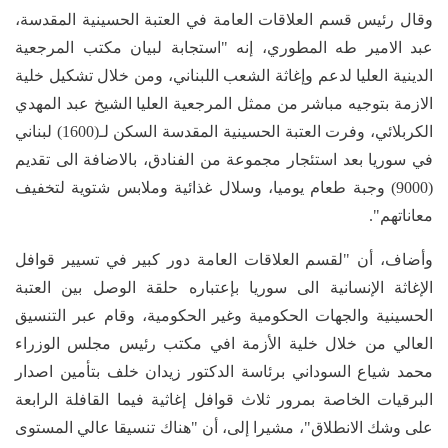
وقال رئيس قسم العلاقات العامة في العتبة الحسينية المقدسة،
عبد الامير طه المطوري، إنه "استجابة لبيان مكتب المرجعية
الدينية العليا لدعم وإغاثة الشعب اللبناني، ومن خلال تشكيل خلية
الازمة بتوجيه مباشر من ممثل المرجعية العليا الشيخ عبد المهدي
الكربلائي، وفرت العتبة الحسينية المقدسة السكن لـ(1600) لبناني
في سوريا بعد استئجار مجموعة من الفنادق، بالاضافة الى تقديم
(9000) وجبة طعام يوميا، وسلال غذائية وملابس شتوية لتخفيف
معاناتهم".
وأضاف، أن "لقسم العلاقات العامة دور كبير في تسيير قوافل
الإغاثة الإنسانية الى سوريا بإعتباره حلقة الوصل بين العتبة
الحسينية والجهات الحكومية وغير الحكومية، وقام عبر التنسيق
العالي من خلال خلية الأزمة افي مكتب رئيس مجلس الوزراء
محمد شياع السوداني برئاسة الدكتور زيدان خلف بتأمين اصدار
البرقيات الخاصة بمرور ثلاث قوافل إغاثية فيما القافلة الرابعة
على وشك الانطلاق"، مشيرا إلى، أن "هناك تنسيقا عالي المستوى