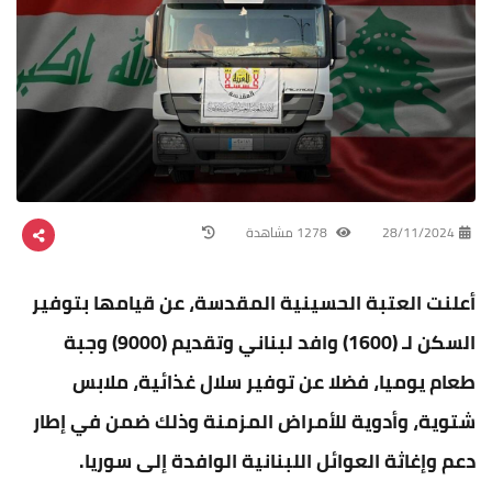
28/11/2024
1278 مشاهدة
أعلنت العتبة الحسينية المقدسة، عن قيامها بتوفير
السكن لـ (1600) وافد لبناني وتقديم (9000) وجبة
طعام يوميا، فضلا عن توفير سلال غذائية، ملابس
شتوية، وأدوية للأمراض المزمنة وذلك ضمن في إطار
دعم وإغاثة العوائل اللبنانية الوافدة إلى سوريا.