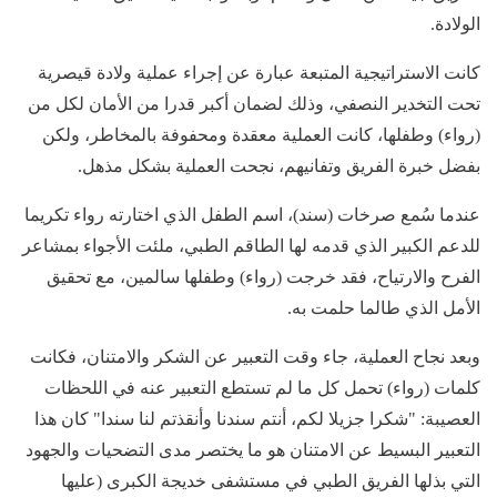
الولادة.
كانت الاستراتيجية المتبعة عبارة عن إجراء عملية ولادة قيصرية
تحت التخدير النصفي، وذلك لضمان أكبر قدرا من الأمان لكل من
(رواء) وطفلها، كانت العملية معقدة ومحفوفة بالمخاطر، ولكن
بفضل خبرة الفريق وتفانيهم، نجحت العملية بشكل مذهل.
عندما سُمع صرخات (سند)، اسم الطفل الذي اختارته رواء تكريما
للدعم الكبير الذي قدمه لها الطاقم الطبي، ملئت الأجواء بمشاعر
الفرح والارتياح، فقد خرجت (رواء) وطفلها سالمين، مع تحقيق
الأمل الذي طالما حلمت به.
وبعد نجاح العملية، جاء وقت التعبير عن الشكر والامتنان، فكانت
كلمات (رواء) تحمل كل ما لم تستطع التعبير عنه في اللحظات
العصيبة: "شكرا جزيلا لكم، أنتم سندنا وأنقذتم لنا سندا" كان هذا
التعبير البسيط عن الامتنان هو ما يختصر مدى التضحيات والجهود
التي بذلها الفريق الطبي في مستشفى خديجة الكبرى (عليها