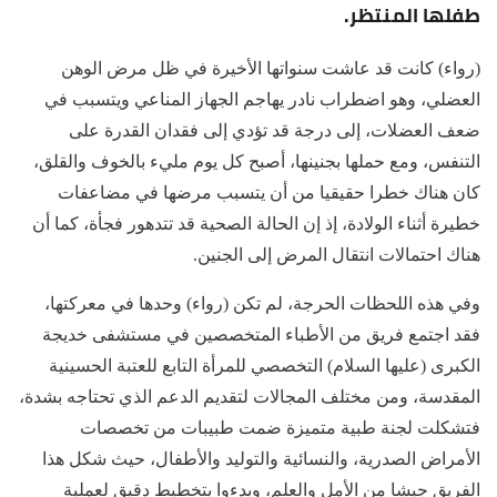
طفلها المنتظر.
(رواء) كانت قد عاشت سنواتها الأخيرة في ظل مرض الوهن
العضلي، وهو اضطراب نادر يهاجم الجهاز المناعي ويتسبب في
ضعف العضلات، إلى درجة قد تؤدي إلى فقدان القدرة على
التنفس، ومع حملها بجنينها، أصبح كل يوم مليء بالخوف والقلق،
كان هناك خطرا حقيقيا من أن يتسبب مرضها في مضاعفات
خطيرة أثناء الولادة، إذ إن الحالة الصحية قد تتدهور فجأة، كما أن
هناك احتمالات انتقال المرض إلى الجنين.
وفي هذه اللحظات الحرجة، لم تكن (رواء) وحدها في معركتها،
فقد اجتمع فريق من الأطباء المتخصصين في مستشفى خديجة
الكبرى (عليها السلام) التخصصي للمرأة التابع للعتبة الحسينية
المقدسة، ومن مختلف المجالات لتقديم الدعم الذي تحتاجه بشدة،
فتشكلت لجنة طبية متميزة ضمت طبيبات من تخصصات
الأمراض الصدرية، والنسائية والتوليد والأطفال، حيث شكل هذا
الفريق جيشا من الأمل والعلم، وبدءوا بتخطيط دقيق لعملية