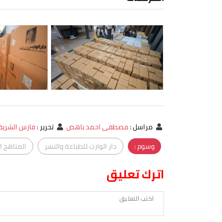
مراسل
:
مصطفى احمد باهض
تحرير
:
فارس الشري
وسوم :
دار الوارث للطباعة والنشر
المناهج ا
اترك تعليق