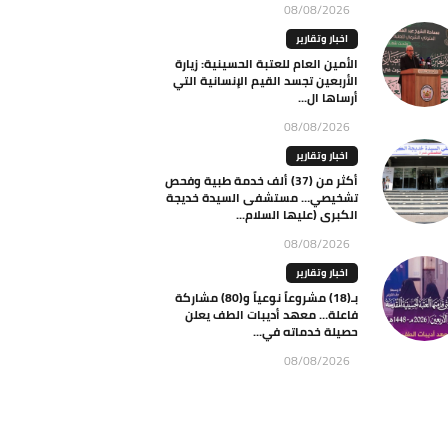
08/08/2026
اخبار وتقارير
الأمين العام للعتبة الحسينية: زيارة
الأربعين تجسد القيم الإنسانية التي
أرساها ال...
08/08/2026
اخبار وتقارير
أكثر من (37) ألف خدمة طبية وفحص
تشخيصي… مستشفى السيدة خديجة
الكبرى (عليها السلام...
08/08/2026
اخبار وتقارير
بـ(18) مشروعاً نوعياً و(80) مشاركة
فاعلة… معهد أديبات الطف يعلن
حصيلة خدماته في...
08/08/2026