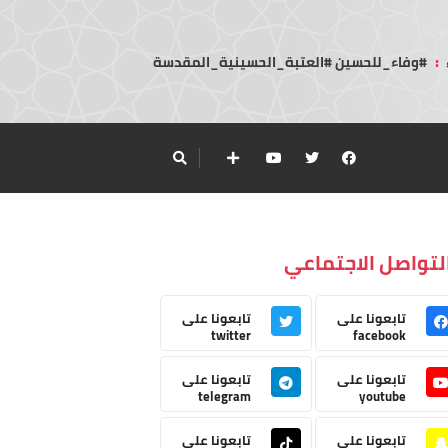
:
#وفاء_للحسين #العتبة_الحسينية_المقدسة
لتواصل الاجتماعي
تابعونا على
تابعونا على
twitter
facebook
تابعونا على
تابعونا على
telegram
youtube
تابعونا على
تابعونا على