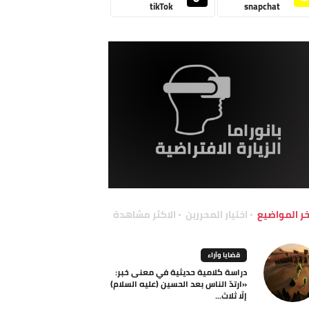
tikTok
snapchat
خر المواضيع
اختيار المحررين
الاكثر مشاهدة
قضايا وآراء
دراسة كلامية حديثية في معنى خبر:
«ارتدّ الناس بعد الحسين (عليه السلام)
إلّا ثلاث...