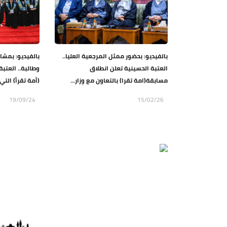
بالفيديو: بحضور ممثل المرجعية العليا..
العتبة الحسينية تعلن انطلاق
وطالبة.. العتب
مسابقة(امة تقرا) بالتعاون مع وزار...
(أمة تقرأ) التي 
19/09/24
15/02/26