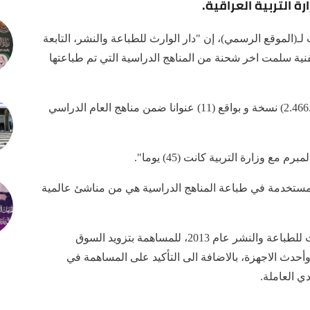
ة التربية العراقية.
ـ(الموقع الرسمي)، إن "دار الوارث للطباعة والنشر، التابعة
فنية سلمت اخر شحنة من المناهج الدراسية التي تم طباعتها
وأوضح أن "الكوادر استطاعت من انجاز طباعة (2.466.000) نسخة و بواقع (11) عنوانا ضمن مناهج العام الدراسي
ع وزارة التربية كانت (45) يوما".
 المستخدمة في طباعة المناهج الدراسية هي من مناشئ عالمية
يذكر أن العتبة الحسينية المقدسة، افتتحت دار الوارث للطباعة والنشر عام 2013، للمساهمة بتزويد السوق
 وأحدث الاجهزة، بالاضافة الى التأكيد على المساهمة في
ي العاملة.