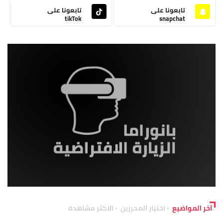
تابعونا على
تابعونا على
tikTok
snapchat
آخر المواضيع
اختيار المحررين
الاكثر مشاهدة