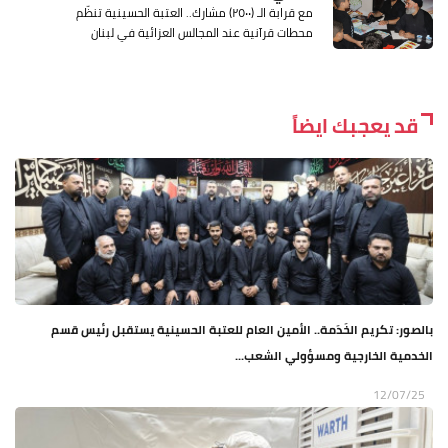
مع قرابة الـ (٢٥٠٠) مشارك.. العتبة الحسينية تنظّم
محطات قرآنية عند المجالس العزائية في لبنان
قد يعجبك ايضاً
بالصور: تكريم الخَدَمة.. الأمين العام للعتبة الحسينية يستقبل رئيس قسم
الخدمية الخارجية ومسؤولي الشعب...
12/07/25