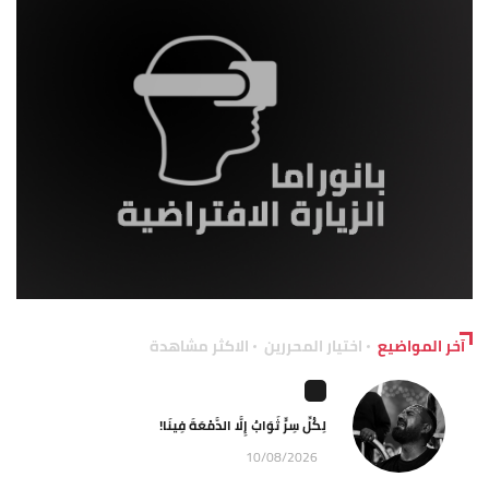
آخر المواضيع
اختيار المحررين
الاكثر مشاهدة
لِكُلِّ سِرٍّ ثَوَابٌ إِلَّا الدَّمْعَةَ فِينَا!
10/08/2026