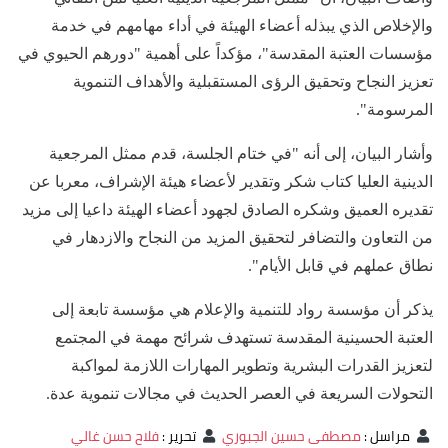
والإخلاص الذي يبذله أعضاء الهيئة في أداء مهامهم في خدمة
مؤسسات العتبة المقدسة"، مؤكداً على أهمية "دورهم الحيوي في
تعزيز النجاح وتحقيق الرؤى المستقبلية والأهداف التنموية
المرسومة".
وأشار البيان، إلى أنه "في ختام الجلسة، قدم ممثل المرجعية
الدينية العليا كتاب شكر وتقدير لأعضاء هيئة الإشراف، معربا عن
تقديره العميق وشكره الصادق لجهود أعضاء الهيئة داعيا إلى مزيد
من التعاون والتضافر لتحقيق المزيد من النجاح والازدهار في
نطاق عملهم في قابل الأيام".
يذكر أن مؤسسة رواد للتنمية والإعلام هي مؤسسة تابعة إلى
العتبة الحسينية المقدسة تستهدف شرائح مهمة في المجتمع
لتعزيز القدرات البشرية وتطوير المهارات اللازمة لمواكبة
التحولات السريعة في العصر الحديث في مجالات تنموية عدة.
مراسل
:
مصطفى حسين الجبوري
تحرير
:
فلاح حسن غالي