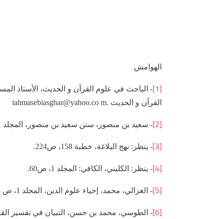
الهوامش
[1]
- الباحث في علوم القرآن و الحديث، الأستاذ الم
القرآن و الحديث .tahmasebiasghar@yahoo.co m
[2]
- سعيد بن منصور، سنن سعيد بن منصور، المجلد 1، ص7.
[3]
- ينظر: نهج البلاغة، خطبة 158، ص224.
[4]
- ينظر: الكليني، الكافي: المجلد ‏1، ص60.
[5]
- الغزالي، محمد، إحياء علوم الدين، المجلد 1، ص 384-383.
[6]
- الطوسي، محمد بن حسن، التبيان في تفسير القرآن، ج6، 