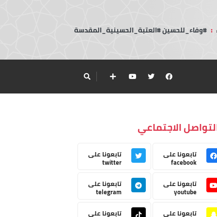
:
#وفاء_للحسين #العتبة_الحسينية_المقدسة
لتواصل الاجتماعي
تابعونا على
تابعونا على
twitter
facebook
تابعونا على
تابعونا على
telegram
youtube
تابعونا على
تابعونا على