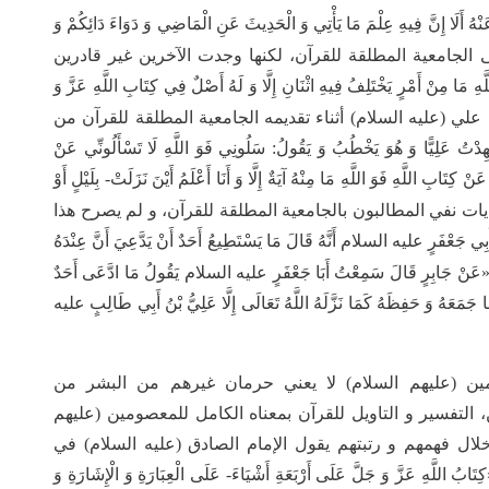
نْهُ أَلَا إِنَّ فِيهِ عِلْمَ مَا يَأْتِي وَ الْحَدِيثَ عَنِ الْمَاضِي وَ دَوَاءَ دَائِكُمْ وَ
الجامعية المطلقة للقرآن، لكنها وجدت الآخرين غير قادرين
 أَمْرٍ يَخْتَلِفُ فِيهِ اثْنَانِ إِلَّا وَ لَهُ أَصْلٌ فِي كِتَابِ اللَّهِ عَزَّ وَ
لي (عليه السلام) أثناء تقديمه الجامعية المطلقة للقرآن من
يًّا وَ هُوَ يَخْطُبُ وَ يَقُولُ: سَلُونِي فَوَ اللَّهِ لَا تَسْأَلُونِّي عَنْ
ْ كِتَابِ اللَّهِ فَوَ اللَّهِ مَا مِنْهُ آيَةٌ إِلَّا وَ أَنَا أَعْلَمُ أَيْنَ نَزَلَتْ- بِلَيْلٍ أَوْ
ت نفي المطالبون بالجامعية المطلقة للقرآن، و لم يصرح هذا
رٍ عليه السلام أَنَّهُ قَالَ مَا يَسْتَطِيعُ أَحَدٌ أَنْ يَدَّعِيَ أَنَّ عِنْدَهُ
َنْ جَابِرٍ قَالَ سَمِعْتُ أَبَا جَعْفَرٍ عليه السلام يَقُولُ مَا ادَّعَى أَحَدٌ
 مَا جَمَعَهُ وَ حَفِظَهُ كَمَا نَزَّلَهُ اللَّهُ تَعَالَى إِلَّا عَلِيُّ بْنُ أَبِي طَالِبٍ عليه
مين (عليهم السلام) لا يعني حرمان غيرهم من البشر من
التفسير و التاويل للقرآن بمعناه الكامل للمعصومين (عليهم
ال فهمهم و رتبتهم يقول الإمام الصادق (عليه السلام) في
َ وَ جَلَّ عَلَى أَرْبَعَةِ أَشْيَاءَ- عَلَى الْعِبَارَةِ وَ الْإِشَارَةِ وَ