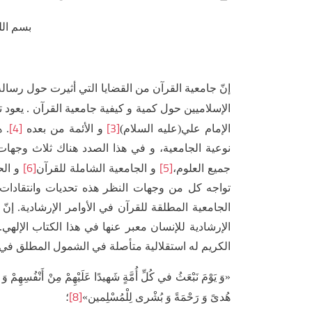
بسم الل
إنّ جامعية القرآن من القضايا التي أثيرت حول رسالة
الإسلاميين حول كمية و کيفية جامعية القرآن . يعود 
[4]
[3]
الإمام علي(عليه السلام)
و الأئمة من بعده
. 
نوعية الجامعية، و في هذا الصدد هناك ثلاث وجها
[6]
[5]
جميع العلوم،
و الجامعية الشاملة للقرآن
و الح
تواجه كل من وجهات النظر هذه تحديات وانتقادات.
الجامعية المطلقة للقرآن في الأوامر الإرشادية. إ
الإرشادية للإنسان معبر عنها في هذا الكتاب الإلهي.
الكريم له استقلالية متأصلة في الشمول المطلق في ال
«وَ يَوْمَ نَبْعَثُ في‏ كُلِّ أُمَّةٍ شَهيدًا عَلَيْهِمْ مِنْ أَنْفُسِهِمْ وَ 
[8]
هُدىً وَ رَحْمَةً وَ بُشْرى‏ لِلْمُسْلِمين‏»
؛