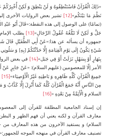
«ذَلِكَ الْقُرْآنُ فَاسْتَنْطِقُوهُ وَ لَنْ يَنْطِقَ وَ لَكِنْ أُخْبِرُكُمْ عَ
[12]
نَظْمَ مَا بَيْنَكُم‏‏»
تشير بعض الروايات الأخرى إلى 
(تمامًا) على الوصول إلى هذه النقطة:«قَالَ أَبُو عَبْدِ اللَّهِ مَا مِنْ
[13]
جَلَّ وَ لَكِنْ لَا تَبْلُغُهُ عُقُولُ الرِّجَالِ‏‏»
يطلب الإمام ع
جمهوره أن يسأله عن هذا:«عَنْ أَبِي الطُّفَيْلِ قَالَ شَهِدْتُ عَلِ
شَيْ‏ءٍ يَكُونُ إِلَى يَوْمِ الْقِيَامَةِ إِلَّا حَدَّثْتُكُمْ [بِهِ‏] وَ سَلُونِي عَن
[14]
بِنَهَارٍ أَوْ بِسَهْلٍ نَزَلَتْ أَوْ فِي جَبَل‏»
في بعض الروايا
الأمر إلّا للمعصومين (عليهم السلام): «عَنْ جَابِرٍ عَنْ أَبِي جَعْفَ
[15]
جَمِيعَ الْقُرْآنِ كُلِّهِ ظَاهِرِهِ وَ بَاطِنِهِ غَيْرُ الْأَوْصِيَاء»
«ع
مِنَ النَّاسِ أَنَّهُ جَمَعَ الْقُرْآنَ كُلَّهُ كَمَا أُنْزِلَ إِلَّا كَذَّابٌ وَ
[16]
السلام وَ الْأَئِمَّةُ مِنْ بَعْدِهِ ‏»
إن إسناد الجامعية المطلقة للقرآن إلى المعصو
معارف القرآن و لكنه يعني أن فهم الظهر و البطن، 
السلام) و يستفيد الآخرون من هذه المعارف من خل
تصنيف معارف القرآن في منهجه الموجه للجمهور:«كِتَابُ اللَّهِ عَزّ