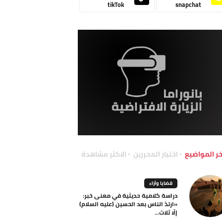
tikTok
snapchat
خر المواضيع
اختيار المحررين
الاكثر مشاهدة
قضايا وآراء
دراسة كلامية حديثية في معنى خبر:
«ارتدّ الناس بعد الحسين (عليه السلام)
إلّا ثلاث...