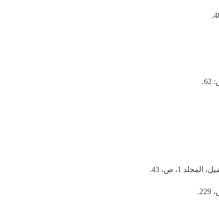
لد ‏1، ص، 43.