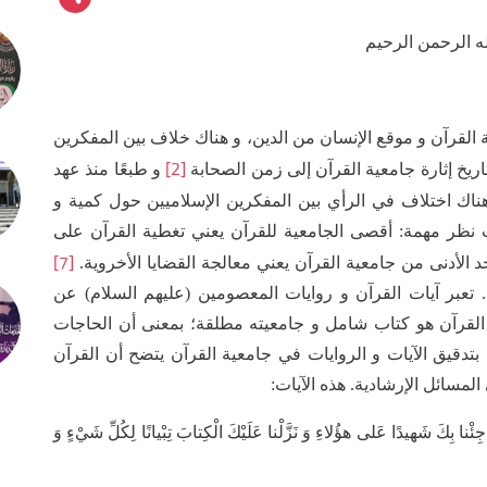
ه الرحمن الرحيم
 القرآن و موقع الإنسان من الدين، و هناك خلاف بين المفكرين
[2]
تاريخ إثارة جامعية القرآن إلى زمن الصحابة
و طبعًا منذ عهد
هناك اختلاف في الرأي بين المفكرين الإسلاميين حول كمية و
ت نظر مهمة: أقصى الجامعية للقرآن يعني تغطية القرآن على
[7]
د الأدنى من جامعية القرآن يعني معالجة القضايا الأخروية.
 تعبر آيات القرآن و روايات المعصومين (عليهم السلام) عن
نّ القرآن هو كتاب شامل و جامعيته مطلقة؛ بمعنى أن الحاجات
 بتدقيق الآيات و الروايات في جامعية القرآن يتضح أن القرآن
مسائل الإرشادية. هذه الآيات:
جِئْنا بِكَ شَهيدًا عَلى‏ هؤُلاءِ وَ نَزَّلْنا عَلَيْكَ الْكِتابَ تِبْيانًا لِكُلِّ شَيْ‏ءٍ وَ