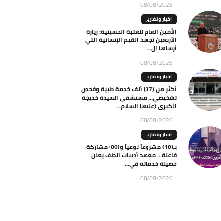
08/08/2026
اخبار وتقارير
الأمين العام للعتبة الحسينية: زيارة
الأربعين تجسد القيم الإنسانية التي
أرساها ال...
08/08/2026
اخبار وتقارير
أكثر من (37) ألف خدمة طبية وفحص
تشخيصي… مستشفى السيدة خديجة
الكبرى (عليها السلام...
08/08/2026
اخبار وتقارير
بـ(18) مشروعاً نوعياً و(80) مشاركة
فاعلة… معهد أديبات الطف يعلن
حصيلة خدماته في...
08/08/2026