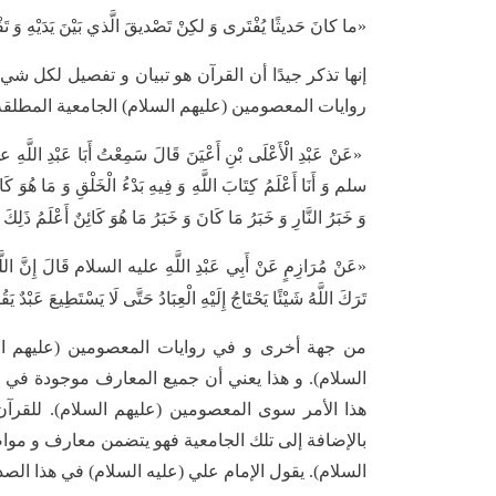
«ما كانَ حَديثًا يُفْتَرى‏ وَ لكِنْ تَصْديقَ الَّذي بَيْنَ يَدَيْهِ وَ تَ
إنها تذکر جيدًا أن القرآن هو تبيان و تفصيل لكل شي
روايات المعصومين (عليهم السلام) الجامعية المطلقة 
«عَنْ عَبْدِ الْأَعْلَى بْنِ أَعْيَنَ قَالَ سَمِعْتُ أَبَا عَبْدِ ال
سلم وَ أَنَا أَعْلَمُ كِتَابَ اللَّهِ وَ فِيهِ بَدْءُ الْخَلْقِ وَ مَا هُوَ كَائِ
وَ خَبَرُ النَّارِ وَ خَبَرُ مَا كَانَ وَ خَبَرُ مَا هُوَ كَائِنٌ أَعْلَمُ ذَلِكَ 
«عَنْ مُرَازِمٍ عَنْ أَبِي عَبْدِ اللَّهِ عليه السلام قَالَ إِنَّ اللَّهَ ت
تَرَكَ اللَّهُ شَيْئًا يَحْتَاجُ إِلَيْهِ الْعِبَادُ حَتَّى لَا يَسْتَطِيعَ عَبْدٌ يَق
من جهة أخرى و في روايات المعصومين (عليهم الس
السلام). و هذا يعني أن جميع المعارف موجودة في ال
هذا الأمر سوى المعصومين (عليهم السلام). للقرآن
بالإضافة إلى تلك الجامعية فهو يتضمن معارف و مو
السلام). يقول الإمام علي (عليه السلام) في هذا الصد