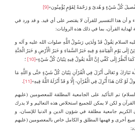
[9]
فْصيلَ كُلِّ شَيْ‏ءٍ وَ هُدىً وَ رَحْمَةً لِقَوْمٍ يُؤْمِنُون‏»
ء و أن هذا التفسير للقرآن لا يقتصر على أي قيد. و قد ورد في
لهداية القرآن، بما في ذلك هذه الروايات:
لَّهِ عليه السلام يَقُولُ قَدْ وَلَدَنِي رَسُولُ اللَّهِ صلوات الله عليه و آله و
نٌ إِلَى يَوْمِ الْقِيَامَةِ وَ فِيهِ خَبَرُ السَّمَاءِ وَ خَبَرُ الْأَرْضِ وَ خَبَرُ الْجَنَّةِ
[10]
كَمَا أَنْظُرُ إِلَى كَفِّي إِنَّ اللَّهَ يَقُولُ فِيهِ تِبْيَانُ كُلِّ شَيْ‏ءٍ»
؛
َبَارَكَ وَ تَعَالَى أَنْزَلَ فِي الْقُرْآنِ تِبْيَانَ كُلِّ شَيْ‏ءٍ حَتَّى وَ اللَّهِ مَا
[11]
ُولُ لَوْ كَانَ هَذَا أُنْزِلَ فِي الْقُرْآنِ- إِلَّا وَ قَدْ أَنْزَلَهُ اللَّهُ فِيهِ‏»
.
لام) تم التأكيد على الجامعية المطلقة للمعصومين (عليهم
قرآن و لكن لا يمكن للجميع استخلاص هذه التعاليم و لا يدرك
 الكريم جامعية مطلقة في شؤون الدين و الدنيا للإنسان، و
اضيع أخرى و فهمها المطلق و الكامل خاص بالمعصومين (عليهم
د: