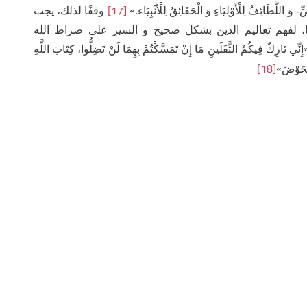
[17]
ِ- وَ اللَّطَائِفُ لِلْأَوْلِيَاءِ وَ الْحَقَائِقُ لِلْأَنْبِيَاء.»
وقفًا لذلك، يجب
ًا، لفهم تعاليم الدين بشكل صحيح و السير على صراط الله
کُمُ الثَّقَلَينِ مَا إِنْ تَمَسَّکْتُمْ بِهِمَا لَنْ تَضِلُّوا، کِتَابَ اللَّهِ
[18]
الْحَوْضَ»