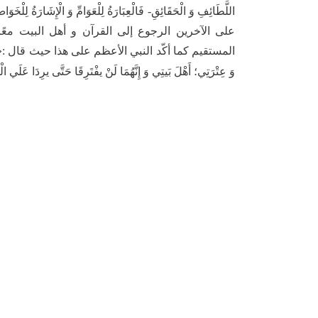
اللَّطَائِفِ وَ الْحَقَائِقِ- فَالْعِبَارَةُ لِلْعَوَامِّ وَ الْإِشَارَةُ لِلْخَوَاصّ
على الآخرين الرجوع إلى القرآن و أهل البيت مع
المستقيم كما أكّد النبي الأعظم على هذا حيث قال :«إِنِّي تَارِكٌ فِي
وَ عِتْرَتِي؛ أَهْلَ بَيتِي وَ إِنَّهُمَا لَنْ يفْتَرِقَا حَتَّى يرِدَا عَلَي 