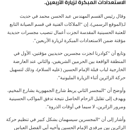
الاستعدادات المبكرة لزيارة الأربعين.
وقال رئيس القسم المهندس عبد الحسن محمد في حديث
لـ(الموقع الرسمي)، إن “الملاكات الفنية في قسم الصيانة التابع
للعتبة الحسينية المقدسة انجزت أعمال تنصيب مجسرات حديدية
مؤقتة ضمن الاستعدادات المبكرة لزيارة الأربعين".
وتابع أن "كوادرنا انجزت مجسرين حديديين مؤقتين، الأول في
المنطقة الواقعة بين الحرمين الشريفين، والثاني عند العارضة
الخارجية لباب قبلة الإمام الحسين (عليه السلام)، وذلك لتسهيل
حركة الزائرين أثناء الزيارة المليونية”.
وأوضح أن “المجسر الثاني يربط شارع الجمهورية بشارع المخيم،
ويهدف إلى تقليل الزحام الحاصل نتيجة تدفق المواكب الحسينية
ومرور الزائرين، لا سيما في أوقات الذروة”.
وأشار إلى أن “المجسرين سيسهمان بشكل كبير في تنظيم حركة
الزائرين بين مرقدي الإمام الحسين وأخيه أبي الفضل العباس