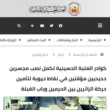
الرئيسية
اخبار ونشاطات
البث المباشر
الزيارة بالانا
الصفحة الرئيسية
اخبار
اخبار وتقارير
كوادر العتبة الحسينية تكمل نصب مجسرين
حديديين مؤقتين في نقاط حيوية لتأمين
حركة الزائرين بين الحرمين وباب القبلة