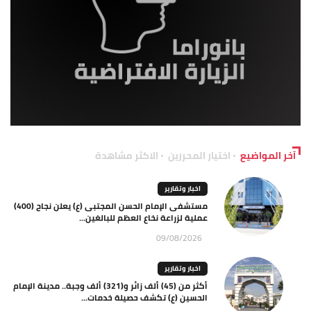
آخر المواضيع
اختيار المحررين
الاكثر مشاهدة
اخبار وتقارير
مستشفى الإمام الحسن المجتبى (ع) يعلن نجاح (400)
عملية لزراعة نخاع العظم للبالغين...
09/08/2026
اخبار وتقارير
أكثر من (45) ألف زائر و(321) ألف وجبة.. مدينة الإمام
الحسين (ع) تكشف حصيلة خدمات...