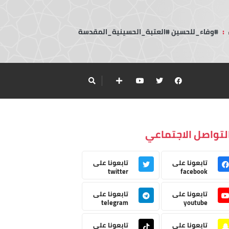
:
#وفاء_للحسين #العتبة_الحسينية_المقدسة
لتواصل الاجتماعي
تابعونا على
تابعونا على
twitter
facebook
تابعونا على
تابعونا على
telegram
youtube
تابعونا على
تابعونا على