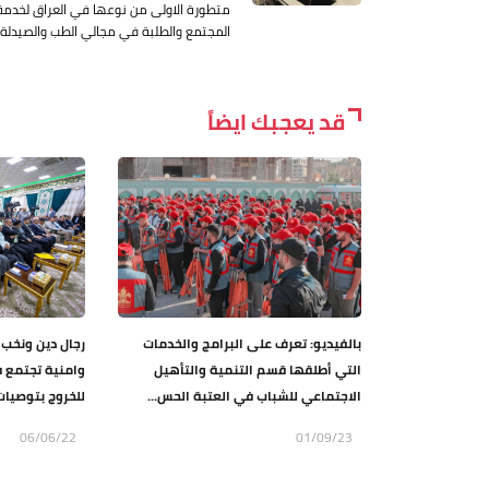
متطورة الاولى من نوعها في العراق لخدمة
المجتمع والطلبة في مجالي الطب والصيدلة
قد يعجبك ايضاً
بالفيديو: تعرف على البرامج والخدمات
رجال دين ونخب 
التي أطلقها قسم التنمية والتأهيل
وامنية تجتمع ف
الاجتماعي للشباب في العتبة الحس...
للخروج بتوصيات
06/06/22
01/09/23