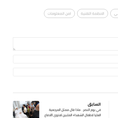
ني
الانظمة التقنية
امن المعلومات
السابق
في يوم النصر.. ماذا قال ممثل المرجعية
العليا لاطفال الشهداء الملبين لفتوى (الدفاع