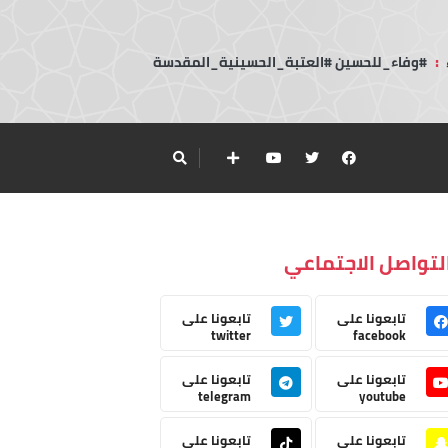
:
#وفاء_للحسين #العتبة_الحسينية_المقدسة
لتواصل الاجتماعي
تابعونا على
تابعونا على
twitter
facebook
تابعونا على
تابعونا على
telegram
youtube
تابعونا على
تابعونا على