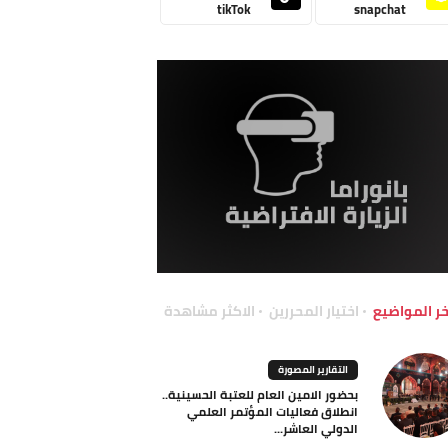
tikTok
snapchat
خر المواضيع
اختيار المحررين
الاكثر مشاهدة
التقارير المصورة
بحضور الامين العام للعتبة الحسينية..
انطلاق فعاليات المؤتمر العلمي
الدولي العاشر...