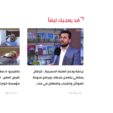
قد يعجبك ايضاً
برعاية ودعم العتبة الحسينية.. كرنفال
بالفيديو: لا سف
رمضاني يتضمن محطات وبرامج منوعة
لغرض العلاج..
للعوائل والشباب والاطفال في محا...
مؤسسة الوارث لع
28/12/21
10/04/23