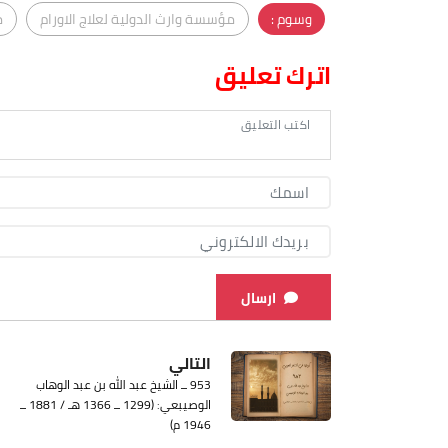
وسوم :
مؤسسة وارث الدولية لعلاج الاورام
م
اترك تعليق
ارسال
التالي
953 ــ الشيخ عبد الله بن عبد الوهاب
الوصيبعي: (1299 ــ 1366 هـ / 1881 ــ
1946 م)