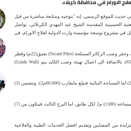
ج الاورام في محافظة كربلاء.
حديث للموقع الرسمي، إنه "بتوجيه ومتابعة مباشرة من قبل
عتبة الحسينية المقدسة الشيخ عبد المهدي الكربلائي، تواصل
لعمل في مشروع توسعة مؤسسة وارث الدولية لعلاج الاورام، في
وأوضح أن "المشروع يشهد حاليا اعمال تهيئة الموقع، وحفر وصب الركائز المسلحة (Secant Piles) بعمق(22م) وقطر
(80 سم) والبالغ عددها (60 ) ركيزة من مجموع (650)، بالاضافة الى اعمال تهيئة وصب الكايد بيم (Guide Wall)
وأضاف أن "مساحة المشروع الكلية تبلغ (13.250 م2) اما المساحة البنائية فتبلغ مايقارب (60.000م2)، وتتضمن (3)
وتابع أن "البرج الاول والثاني يتكون من (14) طابقا بمساحة (1300) م2 لكل طابق، اما البرج الثالث فيتكون من (7)
تزايدة من المصابين وتقديم افضل الخدمات الطبية والعلاجية