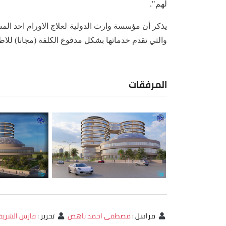
لهم".
يذكر أن مؤسسة وارث الدولية لعلاج الاورام احد المش
والتي تقدم خدماتها بشكل مدفوع الكلفة (مجانا) للاطفال دون سن (12) عاما وب
المرفقات
مراسل
:
مصطفى احمد باهض
تحرير
:
فارس الشري