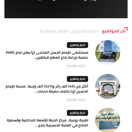
آخر المواضيع
اختيار المحررين
الاكثر مشاهدة
اخبار وتقارير
مستشفى الإمام الحسن المجتبى (ع) يعلن نجاح (400)
عملية لزراعة نخاع العظم للبالغين...
09/08/2026
اخبار وتقارير
أكثر من (45) ألف زائر و(321) ألف وجبة.. مدينة الإمام
الحسين (ع) تكشف حصيلة خدمات...
09/08/2026
اخبار وتقارير
تقنية نوعية.. مركز الحياة للأشعة التداخلية وقسطرة
الدماغ في العتبة الحسينية ينجح...