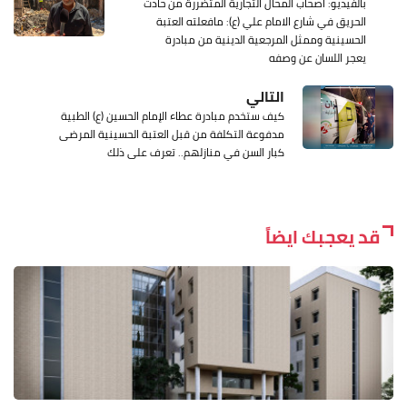
بالفيديو: أصحاب المحال التجارية المتضررة من حادث
الحريق في شارع الامام علي (ع): مافعلته العتبة
الحسينية وممثل المرجعية الدينية من مبادرة
يعجر اللسان عن وصفه
التالي
كيف ستخدم مبادرة عطاء الإمام الحسين (ع) الطبية
مدفوعة التكلفة من قبل العتبة الحسينية المرضى
كبار السن في منازلهم.. تعرف على ذلك
قد يعجبك ايضاً