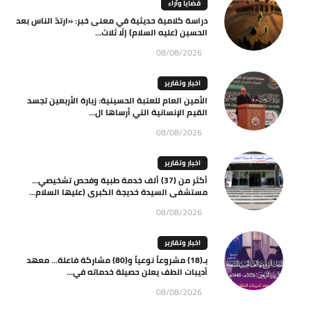
قضايا وآراء
دراسة كلامية حديثية في معنى خبر: «ارتدّ الناس بعد
الحسين (عليه السلام) إلّا ثلاث...
08/08/2026
اخبار وتقارير
الأمين العام للعتبة الحسينية: زيارة الأربعين تجسد
القيم الإنسانية التي أرساها ال...
08/08/2026
اخبار وتقارير
أكثر من (37) ألف خدمة طبية وفحص تشخيصي…
مستشفى السيدة خديجة الكبرى (عليها السلام...
08/08/2026
اخبار وتقارير
بـ(18) مشروعاً نوعياً و(80) مشاركة فاعلة… معهد
أديبات الطف يعلن حصيلة خدماته في...
08/08/2026