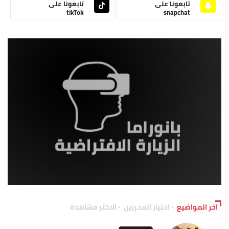
تابعونا على
تابعونا على
tikTok
snapchat
آخر المواضيع
اختيار المحررين
الاكثر مشاهدة