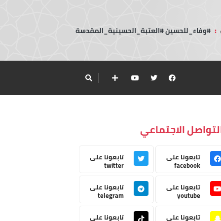
:
#وفاء_للحسين #العتبة_الحسينية_المقدسة
لتواصل الاجتماعي
تابعونا على
تابعونا على
twitter
facebook
تابعونا على
تابعونا على
telegram
youtube
تابعونا على
تابعونا على