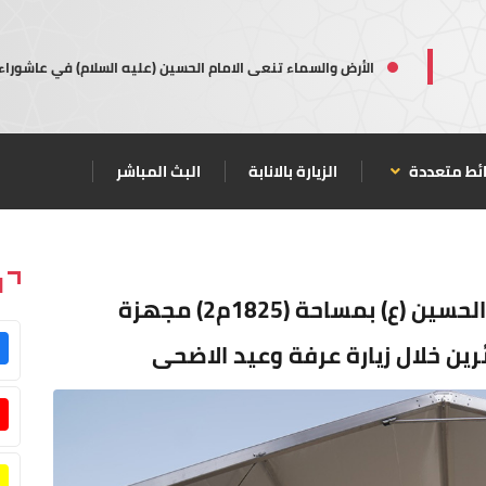
الأرض والسماء تنعى الامام الحسين (عليه السلام) في عاشوراء
ئط متعددة
الزيارة بالانابة
البث المباشر
ا
انشاء قاعات كبيرة جوار مرقد الامام الحسين (ع) بمساحة (1825م2) مجهزة
ين خلال زيارة عرفة وعيد الاضحى