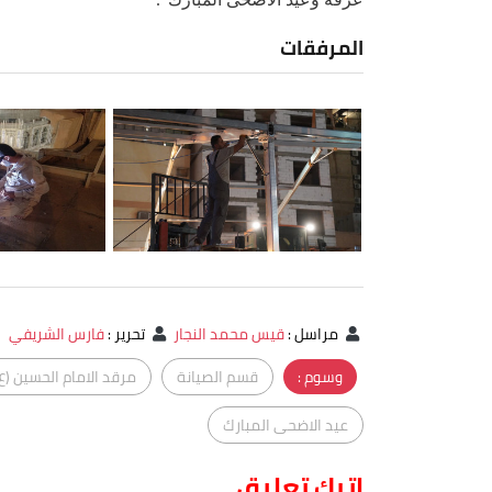
المرفقات
مراسل
:
قيس محمد النجار
تحرير
:
فارس الشريفي
وسوم :
قسم الصيانة
مرقد الامام الحسين (ع
عيد الاضحى المبارك
اترك تعليق