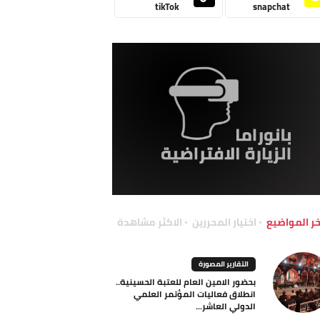
tikTok
snapchat
خر المواضيع
اختيار المحررين
الاكثر مشاهدة
التقارير المصورة
بحضور الامين العام للعتبة الحسينية..
انطلاق فعاليات المؤتمر العلمي
الدولي العاشر...