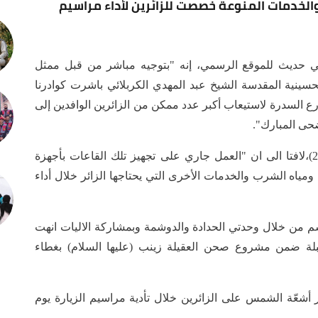
والخدمات المنوعة خصصت للزائرين لأداء مراسيم
حديث للموقع الرسمي، إنه "بتوجيه مباشر من قبل ممثل
الحسينية المقدسة الشيخ عبد المهدي الكربلائي باشرت كوادرنا
ع السدرة لاستيعاب أكبر عدد ممكن من الزائرين الوافدين إلى
حى المبارك".
وأوضح أن "المساحة الكلية لكل قاعة تبلغ (1825م2)،لافتا الى ان "العمل جاري على تجهيز تلك القاعات بأجهزة
ئي ومياه الشرب والخدمات الأخرى التي يحتاجها الزائر خلال أداء
سم من خلال وحدتي الحدادة والدوشمة وبمشاركة الاليات انهت
لة ضمن مشروع صحن العقيلة زينب (عليها السلام) بغطاء
ر أشعّة الشمس على الزائرين خلال تأدية مراسيم الزيارة يوم