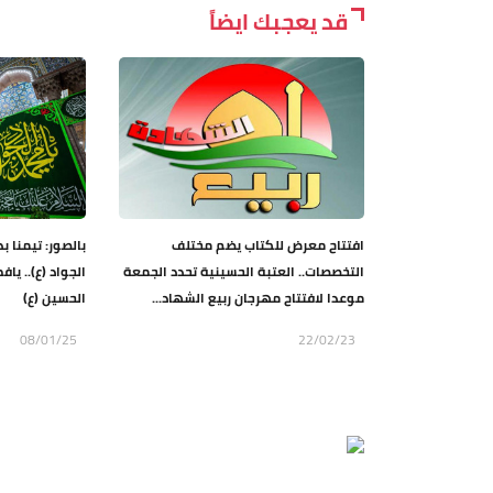
قد يعجبك ايضاً
افتتاح معرض للكتاب يضم مختلف
بالصور: تيمنا ب
التخصصات.. العتبة الحسينية تحدد الجمعة
الجواد (ع).. يا
موعدا لافتتاح مهرجان ربيع الشهاد...
الحسين (ع)
08/01/25
22/02/23