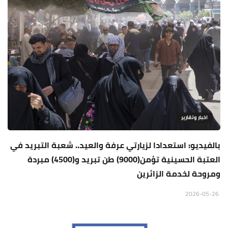
اخبار وتقارير
بالفيديو: استعدادا لزيارتي عرفة والعيد.. شعبة التبريد في
العتبة الحسينية تؤمن(9000) طن تبريد و(4500) مبردة
ومروحة لخدمة الزائرين
2026-05-26