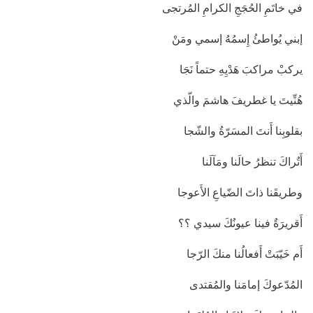
في خاتَمِ الحُجَجِ الكرامِ المُرتجى
إبني يُواطئُ إِسمُهُ إسمي ومَنْ
يركبْ مراكبَ هَدْيِهِ حتماً نَجَا
هُنِّيتَ يا غطريفَ هاشمَ والّذي
بقلوبِنا أَنتَ المسَرّةُ والشّجا
أَتُراكَ تنظرُ حالَنا ومَآلَنا
وطريقَنا ذاتَ الضّياعِ الأَعوجا
أَقريرَةٌ فينا عيونُكَ سيدي ؟؟
أَم خَيّبَتْ أَفعالُنا منكَ الرّجا
المُدّعوكَ إمامَنا والمُقتدى