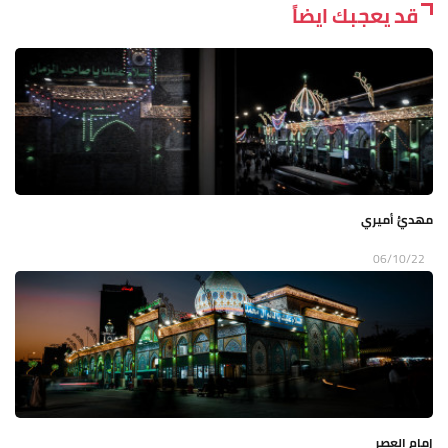
قد يعجبك ايضاً
مهديُّ أميري
06/10/22
إمام العصر