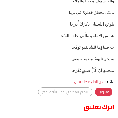
والحاسبوكَ ملاذَنا والمُلتَجا
بالكاد تخطرُ خَطرَةً في بالِنا
بلوائحِ النّسيانِ ذكرُكَ أُدرِجا
شمسَ الإمامةِ والّتي خلفَ السّحا
بِ ضياؤها للشّائقيهِ تَوَهّجا
سَيَجيءُ يومٌ تبتغيهِ ونبتغي
بمجيئهِ أَنْ كُلُّ ضيقٍ يُفْرَجا
:
حسن الحاج عكلة ثجيل
وسوم :
الامام المهدي (عجل الله فرجه)
اترك تعليق