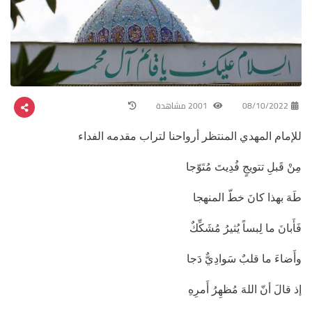
08/10/2022
2001 مشاهدة
للإمام المهدي المنتظر أرواحنا لتراب مقدمه الفداء
مِنْ قَبلِ تتويجٍ فُدِيتَ مُتَوّجا
طَهَ بهذا كانَ خطّ المنهجا
فَأَبانَ ما لِبساً يُثيرُ مُشَكِّكٌ
وأَضاءَ ما قلبٌ سَوادِيٌّ دَجا
إذ قالَ أنّ اللهَ مُظهِرُ أَمرِهِ