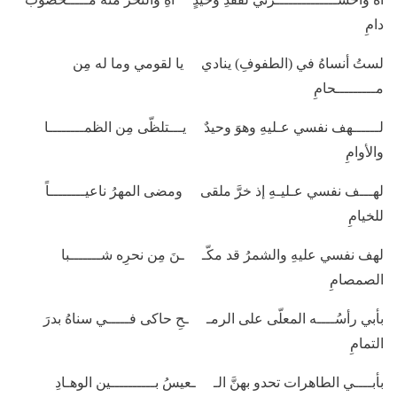
دامِ
لستُ أنساهُ في (الطفوفِ) ينادي يا لقومي وما له مِن
مـــــــــحامِ
لــــــهف نفسي عـليهِ وهوَ وحيدٌ يـــتلظّى مِن الظمــــــــا
والأوامِ
لهـــف نفسي عـليـهِ إذ خرَّ ملقى ومضى المهرُ ناعيــــــــاً
للخيامِ
لهف نفسي عليهِ والشمرُ قد مكّـ ـنَ مِن نحرِه شـــــــبا
الصمصامِ
بأبي رأسُــــه المعلّى على الرمـ ـحِ حاكى فـــــي سناهُ بدرَ
التمامِ
بأبــــي الطاهرات تحدو بهنَّ الـ ـعيسُ بــــــــــين الوهـادِ