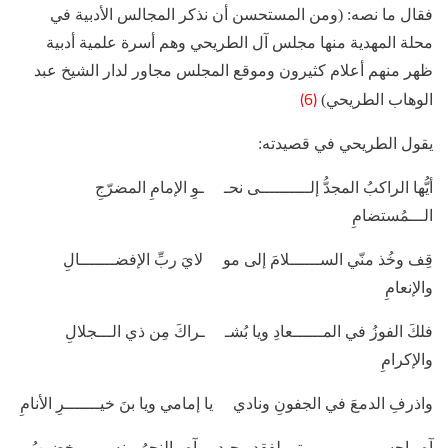
فقال ما نصه: (ومن المستحسن أن نذكر المجالس الأدبية في
محلة المهدية منها مجلس آل الطريحي وهم أسرة علمية أدبية
ظهر منهم أعلام كثيرون وموقع المجلس مجاور لدار الشيخ عبد
(6)
الوهاب الطريحي)
يقول الطريحي في قصيدته:
أيُّها الراكبُ المجدُّ إلــــــــــى نحـ ـوِ الإمامِ المضرّجِ
الـــمُستضامِ
قِف وخُذ منّي الســــــلامَ إلى مو لايَ ربِّ الإفضـــــــالِ
والإنعامِ
فلكَ الفوزُ في المــــــعادِ ويا بُشـ ـراكَ مِن ذي الـــجلالِ
والإكرامِ
واذرفِ الدمعَ في الجفونِ ونادي يا إمامي ويا بنَ خيـــــــرِ الأنامِ
آه واحســــــــــــــرتي لفقدِ وحيدٍ آهِ والنحرُ منه مـــــخضوبُ