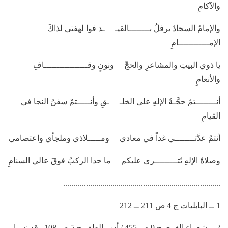
والآكامِ
والإمامُ السجادُ يرفلُ بــــــــالقيـ ـد فوا لهفتي لذاكَ
الإمــــــــــــامِ
يا ذوي البيتِ والمشاعرِ والحجِّ ونونٍ وقـــــــــــــــــافِ
والأنعامِ
أنــــــــتمُ حجَّـةُ الإلهِ على الخلـ ـقِ وأنـــــتمْ سفنُ النجا في
القيامِ
أنتمُ عدَّتــــــــي غداً في معادي ومـــــلاذي وملجأي واعتصامي
وصلاةُ الإلهِ تُتـــــــــرى عليكم ما حدا الركبُ فوقَ عالي السنامِ
.............................................................................
1 ــ البابليات ج 4 ص 211 ــ 212
2 ــ شعراء الغري ج 9 ص 455 / أدب الطف ج 5 ص 108 وقد نسبا