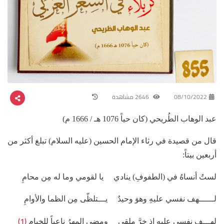
08/10/2022
2646 مشاهدة
عبد الوهاب الطُريحي (كان حياً 1076 هـ / 1666 م)
قال من قصيدة في رثاء الإمام الحسين (عليه السلام) تبلغ أكثر من
أربعين بيتاً:
لستُ أنساهُ في (الطفوفِ) ينادي يا لقومي وما له مِن محامِ
لــــــهف نفسي عليهِ وهوَ وحيدٌ يـــتلظّى مِن الظما والأوامِ
(1)
لهـــف نفسي عليهِ إذ خرَّ ملقى ومضى المهرُ ناعياً للخيامِ