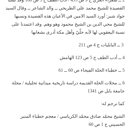
القصيدة للشيخ محمد علي الطريحي ــ والد الشاعر ــ وقال السيد
جواد شبر: أورد السيد الامين في الأعيان هذه القصيدة ونسبها
للشيخ محي الدين بن الشيخ محمود وهو وهم. وقد اعتمدنا على
نسبة اليعقوبي لها لأنه حلّيّ وأهل مكة أدرى بشعابها
3 ــ البابليات ج 4 ص 211
4 ــ أدب الطف ج 5 ص 123 الهامش
5 ــ خطباء الحلة الفيحاء ص 60 ــ 61
6 ــ محلات الحلة القديمة دراسة تاريخية ميدانية تحليلية / مجلة
جامعة بابل ص 1341
كما ترجم له:
الشیخ محمّد صادق محمّد الكرباسي / معجم خطباء المنبر
الحسيني ج 1 ص 60