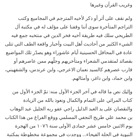
وغريب القرآن وغيرها
ولم نقف على أثر أو ذكر لأخيه المترجم في المجاميع وكتب
التراجم المتأخرة سوى أننا وقفنا على مؤلف له في مكتبة آل
الطريحي سلك فيه طريقة أخيه فخر الدين في منتخبه جمع فيه
الشيء الكثير من أحاديث أهل البيت وأخبار واقعة الطف التي تتلى
عادة في المحافل الحسينية أيام عاشوراء وهو يصدّر تلك المواضيع
بقصائد لمتقدمي الشعراء ومتأخريهم وجلّهم ممن عاصرهم أو
قارب عصرهم كالسيد نعمان الاعرجي، وابن عرندس، والشفهيني،
وابن حماد، وابن داغر، وأمثالهم.
وإليك نص ما قاله في آخر الجزء الأول منه: تمّ الجزء الأول من
كتاب المراثي على التمام والكمال ونعوذ بالله من الزيادة
والنقصان على يد العبد الذليل راجي عفو ربه الجليل عبد الوهاب
بن محمد علي طريح النجفي المسلمي ووقع الفراغ من هذا الكتاب
يوم الاثنين خامس عشر جمادى الأولى سنة ١٠٧٦ من الهجرة
النبوية في الحلة الفيحاء... ووجدت في مجموعة مخطوطة بمكتبة