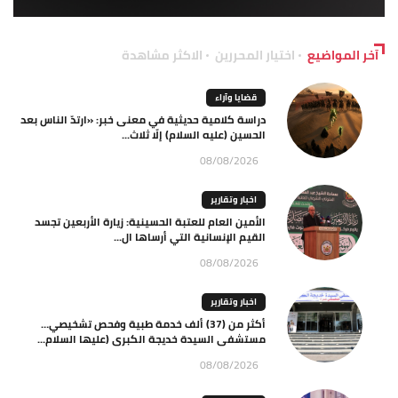
آخر المواضيع
اختيار المحررين
الاكثر مشاهدة
قضايا وآراء
دراسة كلامية حديثية في معنى خبر: «ارتدّ الناس بعد
الحسين (عليه السلام) إلّا ثلاث...
08/08/2026
اخبار وتقارير
الأمين العام للعتبة الحسينية: زيارة الأربعين تجسد
القيم الإنسانية التي أرساها ال...
08/08/2026
اخبار وتقارير
أكثر من (37) ألف خدمة طبية وفحص تشخيصي…
مستشفى السيدة خديجة الكبرى (عليها السلام...
08/08/2026