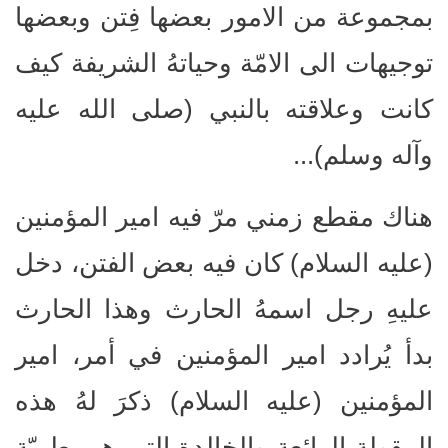
بمجموعة من الامور بعضها فِتن وبعضها
توجيهات الى الامّة وحياتهُ الشريفة كيف
كانت وعلاقته بالنبي (صلى الله عليه
وآله وسلم)...
هناك مقطع زمني مرّ فيه امير المؤمنين
(عليه السلام) كان فيه بعض الفتن، دخل
عليهِ رجل اسمهُ الحارث وهذا الحارث
بدأ يُرادد امير المؤمنين في أمر، امير
المؤمنين (عليه السلام) ذكرَ لهُ هذه
المقولة الرائعة والخالدة التي هي طريّة