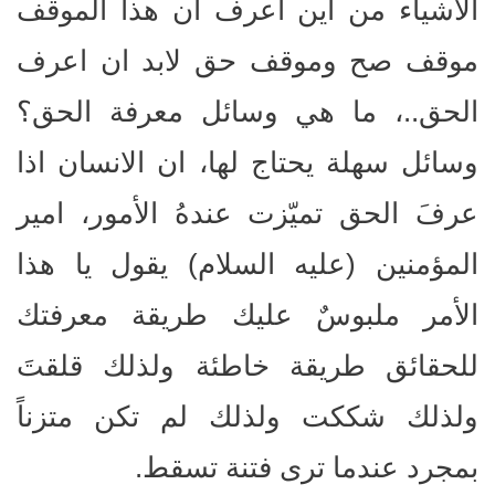
الاشياء من أين اعرف ان هذا الموقف
موقف صح وموقف حق لابد ان اعرف
الحق..، ما هي وسائل معرفة الحق؟
وسائل سهلة يحتاج لها، ان الانسان اذا
عرفَ الحق تميّزت عندهُ الأمور، امير
المؤمنين (عليه السلام) يقول يا هذا
الأمر ملبوسٌ عليك طريقة معرفتك
للحقائق طريقة خاطئة ولذلك قلقتَ
ولذلك شككت ولذلك لم تكن متزناً
بمجرد عندما ترى فتنة تسقط.