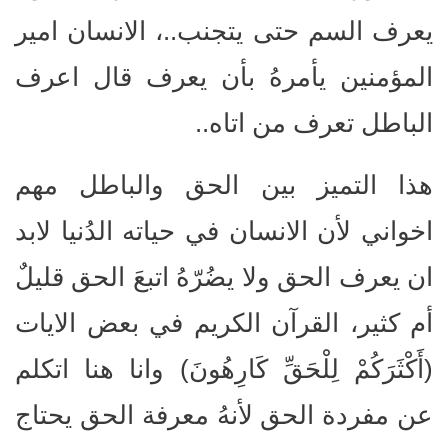
يعرف السم حتى يتجنب..، الانسان امير
المؤمنين يأمرهُ بأن يعرف قال اعرف
الباطل تعرف من اتاه..
هذا التميز بين الحق والباطل مهم
اخواني لأن الانسان في حياته الدُنيا لابد
ان يعرف الحق ولا يضُرّهُ اتبعَ الحق قليلٌ
أم كثير، القرآن الكريم في بعض الايات
(أَكْثَرَكُمْ لِلْحَقِّ كَارِهُونَ) وانا هنا اتكلم
عن مفردة الحق لأنهُ معرفة الحق يحتاج