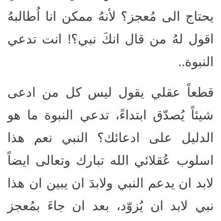
يحتاج الى مُعجز؟ لأنهُ ممكن انا اُطالبهُ
اقول لهُ من قال انكَ نبي؟! انت تدعي
النبوة..
قطعاً عقلي يقول ليس كل من ادعى
شيئاً يُصدّق ابتداءً، تدعي النبوة ما هو
الدليل على ادعائك؟ النبي نعم هذا
اسلوب عُقلائي الله تبارك وتعالى ايضاً
لابد ان يدعم النبي ولابدَ ان يبين ان هذا
نبي لابد ان يُزوّد، بعد ان جاءَ بمُعجز