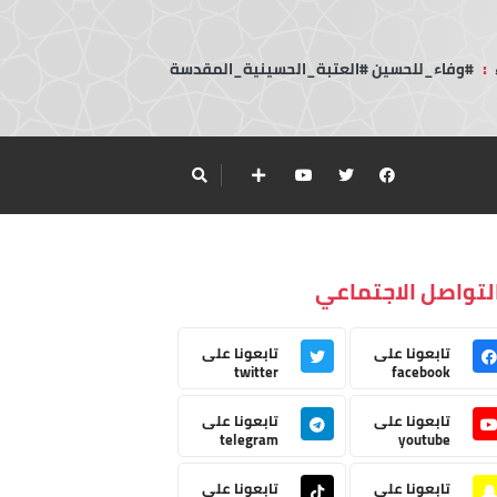
:
#وفاء_للحسين #العتبة_الحسينية_المقدسة
لتواصل الاجتماعي
تابعونا على
تابعونا على
twitter
facebook
تابعونا على
تابعونا على
telegram
youtube
تابعونا على
تابعونا على