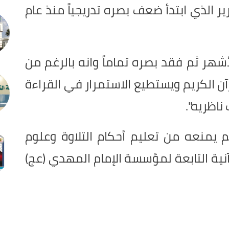
ر الذي ابتدأ ضعف بصره تدريجياً منذ عام
هر ثم فقد بصره تماماً وانه بالرغم من
آن الكريم ويستطيع الاستمرار في القراءة
اظريه".
م يمنعه من تعليم أحكام التلاوة وعلوم
رآنية التابعة لمؤسسة الإمام المهدي (عج)