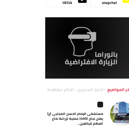
tikTok
snapchat
خر المواضيع
اختيار المحررين
الاكثر مشاهدة
مستشفى الإمام الحسن المجتبى (ع)
يعلن نجاح (400) عملية لزراعة نخاع
العظم للبالغين...