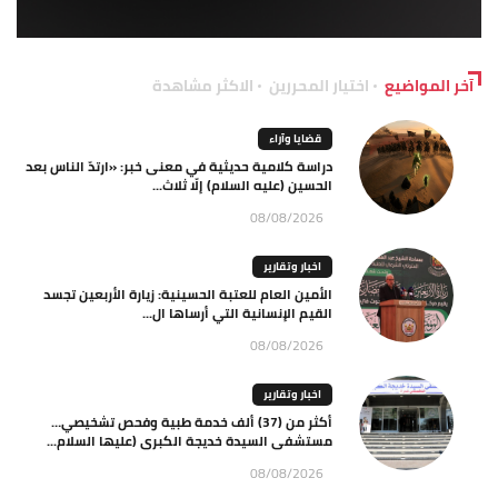
آخر المواضيع
اختيار المحررين
الاكثر مشاهدة
قضايا وآراء
دراسة كلامية حديثية في معنى خبر: «ارتدّ الناس بعد
الحسين (عليه السلام) إلّا ثلاث...
08/08/2026
اخبار وتقارير
الأمين العام للعتبة الحسينية: زيارة الأربعين تجسد
القيم الإنسانية التي أرساها ال...
08/08/2026
اخبار وتقارير
أكثر من (37) ألف خدمة طبية وفحص تشخيصي…
مستشفى السيدة خديجة الكبرى (عليها السلام...
08/08/2026