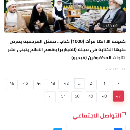
اخبار وتقارير
كفيفة الا انها قرأت (1000) كتاب.. ممثل المرجعية يعرض
عليها الكتابة في مجلة (للقوارير) وقسم الاعلام يتبنى نشر
نتاجات المكفوفين (فيديو)
2023-05-09
46
45
44
43
42
...
2
1
‹
›
51
50
49
48
47
التواصل الاجتماعي