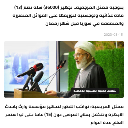
بتوجيه ممثل المرجعية.. تجهيز (36000) سلة تضم (13)
مادة غذائية ولوجستية لتوزيعها على العوائل المتضررة
والمتعففة في سوريا قبل شهر رمضان
2023-03-15
نشاطات العتبة الحسينية المقدسة
ممثل المرجعية: نواكب التطور لتجهيز مؤسسة وارث باحدث
الاجهزة ونتكفل بعلاج المرضى دون (15) عاما حتى لو استمر
العلاج عدة اعوام