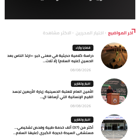
آخر المواضيع
اختيار المحررين
الاكثر مشاهدة
قضايا وآراء
دراسة كلامية حديثية في معنى خبر: «ارتدّ الناس بعد
الحسين (عليه السلام) إلّا ثلاث...
08/08/2026
اخبار وتقارير
الأمين العام للعتبة الحسينية: زيارة الأربعين تجسد
القيم الإنسانية التي أرساها ال...
08/08/2026
اخبار وتقارير
أكثر من (37) ألف خدمة طبية وفحص تشخيصي…
مستشفى السيدة خديجة الكبرى (عليها السلام...