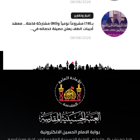
08/08/2026
اخبار وتقارير
بـ(18) مشروعاً نوعياً و(80) مشاركة فاعلة… معهد
أديبات الطف يعلن حصيلة خدماته في...
08/08/2026
بوابة الامام الحسين الالكترونية
هنا يتم نشر كل ما يخص العتبة الحسينية المقدسة من اخبار ومشاريع و