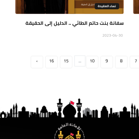
نساء العقيدة
سفانة بنت حاتم الطائي .. الدليل إلى الحقيقة
2023-04-30
›
16
15
...
10
9
8
7