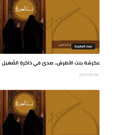
نساء العقيدة
عكرشة بنت الأطرش.. صدىً في ذاكرةِ الصَّهيل
2023-05-04