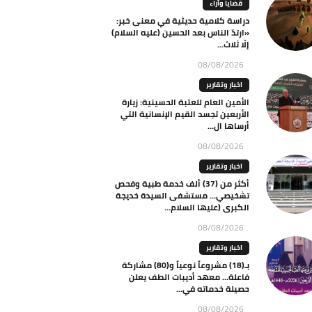
قضايا وآراء
دراسة كلامية حديثية في معنى خبر:
«ارتدّ الناس بعد الحسين (عليه السلام)
إلّا ثلاث...
08/08/2026
اخبار وتقارير
الأمين العام للعتبة الحسينية: زيارة
الأربعين تجسد القيم الإنسانية التي
أرساها ال...
08/08/2026
اخبار وتقارير
أكثر من (37) ألف خدمة طبية وفحص
تشخيصي… مستشفى السيدة خديجة
الكبرى (عليها السلام...
08/08/2026
اخبار وتقارير
بـ(18) مشروعاً نوعياً و(80) مشاركة
فاعلة… معهد أديبات الطف يعلن
حصيلة خدماته في...
08/08/2026