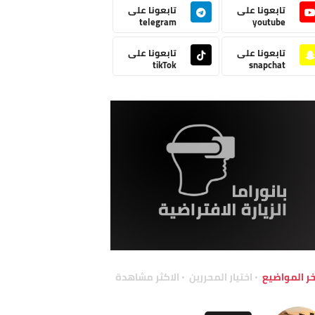
تابعونا على
تابعونا على
telegram
youtube
تابعونا على
تابعونا على
tikTok
snapchat
خر المواضيع
اختيار المحررين
الاكثر مشاهدة