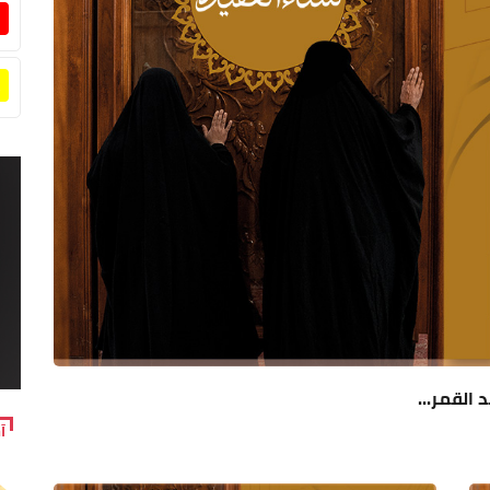
القمر...
آ