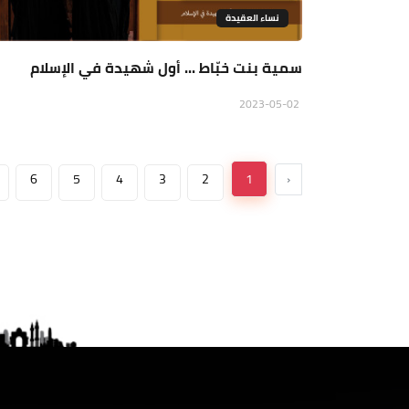
نساء العقيدة
سمية بنت خبّاط ... أول شهيدة في الإسلام
2023-05-02
6
5
4
3
2
1
‹