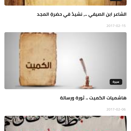
الشاعر ابن الصيفي .., نشيدٌ في حضرةِ المجد
2017-02-15
سيرة
هاشميات الكميت .. ثورة ورسالة
2017-02-06