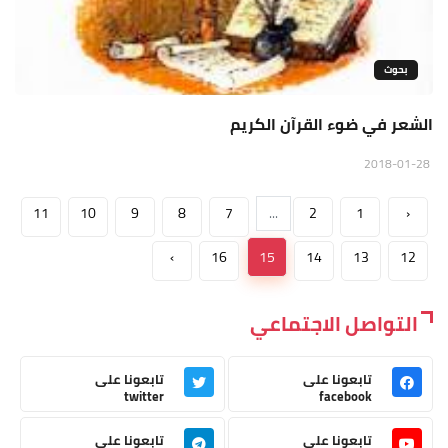
بحوث
الشعر في ضوء القرآن الكريم
2018-01-28
11
10
9
8
7
...
2
1
‹
›
16
15
14
13
12
التواصل الاجتماعي
تابعونا على
تابعونا على
twitter
facebook
تابعونا على
تابعونا على