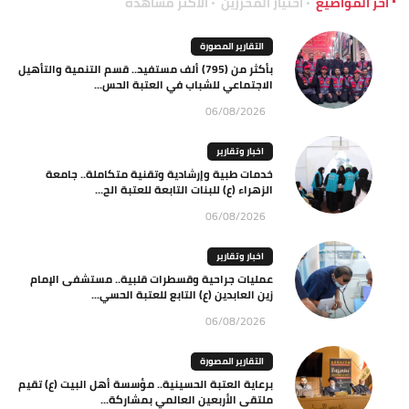
آخر المواضيع
اختيار المحررين
الاكثر مشاهدة
التقارير المصورة
بأكثر من (795) ألف مستفيد.. قسم التنمية والتأهيل
الاجتماعي للشباب في العتبة الحس...
06/08/2026
اخبار وتقارير
خدمات طبية وإرشادية وتقنية متكاملة.. جامعة
الزهراء (ع) للبنات التابعة للعتبة الح...
06/08/2026
اخبار وتقارير
عمليات جراحية وقسطرات قلبية.. مستشفى الإمام
زين العابدين (ع) التابع للعتبة الحسي...
06/08/2026
التقارير المصورة
برعاية العتبة الحسينية.. مؤسسة أهل البيت (ع) تقيم
ملتقى الأربعين العالمي بمشاركة...