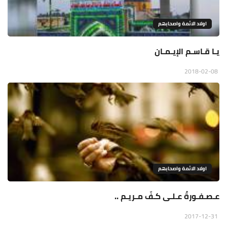
اولاد الائمة واصحابهم
يـا قـاسـم الإيـمـان
2018-02-08
اولاد الائمة واصحابهم
عـصـفـورةٌ عـلـى كـفّ مـريـم ..
2017-12-31