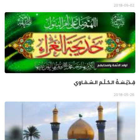
2018-09-02
اولاد الائمة واصحابهم
قِـدّيْـسَـةُ الـحُـلُـم الـسّـمَـاوي
2018-05-26