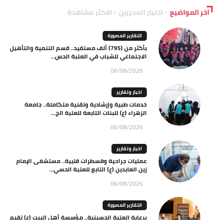
آخر المواضيع
اختيار المحررين
الاكثر مشاهدة
التقارير المصورة
بأكثر من (795) ألف مستفيد.. قسم التنمية والتأهيل
الاجتماعي للشباب في العتبة الحس...
06/08/2026
اخبار وتقارير
خدمات طبية وإرشادية وتقنية متكاملة.. جامعة
الزهراء (ع) للبنات التابعة للعتبة الح...
06/08/2026
اخبار وتقارير
عمليات جراحية وقسطرات قلبية.. مستشفى الإمام
زين العابدين (ع) التابع للعتبة الحسي...
06/08/2026
التقارير المصورة
برعاية العتبة الحسينية.. مؤسسة أهل البيت (ع) تقيم