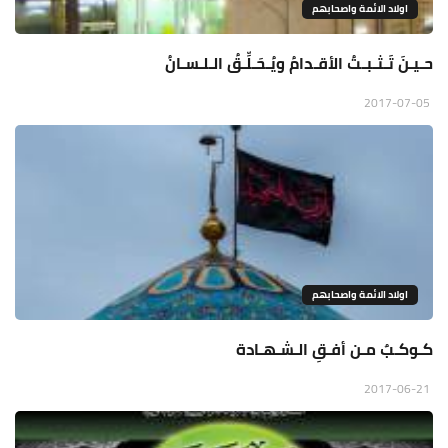
اولاد الائمة واصحابهم
حـيـنَ تَـثـبـتُ الأقـدامُ ويُـحَـلِّـقُ الـلـسـانُ
2017-07-05
اولاد الائمة واصحابهم
كـوكـبٌ مـن أفـقِ الـشـهـادة
2017-06-21