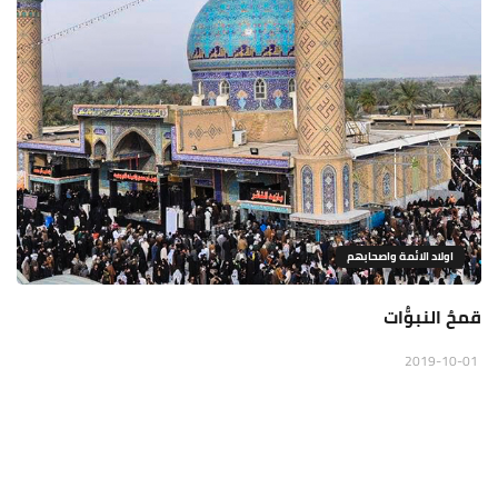
اولاد الائمة واصحابهم
قمحُ النبوُّات
2019-10-01