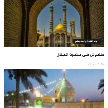
اولاد الائمة واصحابهم
طـقـوسٌ فـي حـضـرة الـجـلال
2017-07-26