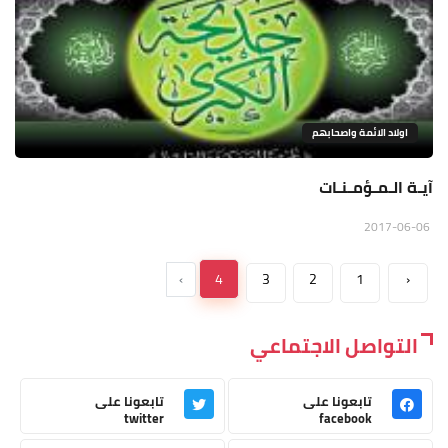
اولاد الائمة واصحابهم
آيـة الـمـؤمـنـات
2017-06-06
›
4
3
2
1
‹
التواصل الاجتماعي
تابعونا على
تابعونا على
twitter
facebook