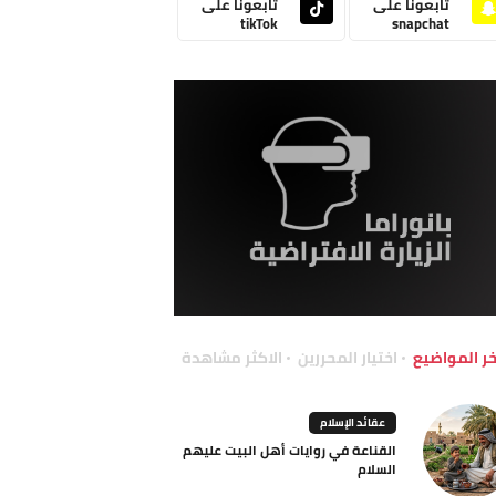
تابعونا على
تابعونا على
tikTok
snapchat
خر المواضيع
اختيار المحررين
الاكثر مشاهدة
عقائد الإسلام
القناعة في روايات أهل البيت عليهم
السلام