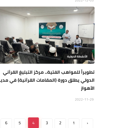
2022-12-03
الأنشطة الدولية
تطويراً للمواهب الفتية.. مركز التبليغ القرآني
الدولي يطلق دورة (المقامات القرآنية) في مدي
الأهواز
2022-11-29
6
5
4
3
2
1
‹