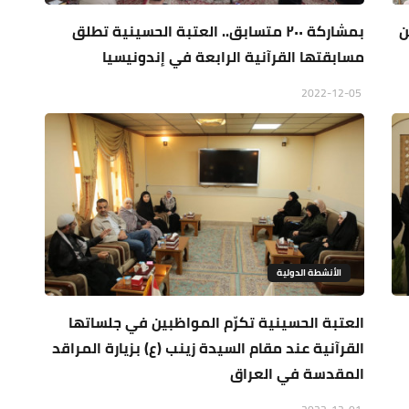
ن
بمشاركة ٢٠٠ متسابق.. العتبة الحسينية تطلق
مسابقتها القرآنية الرابعة في إندونيسيا
2022-12-05
الأنشطة الدولية
العتبة الحسينية تكرّم المواظبين في جلساتها
القرآنية عند مقام السيدة زينب (ع) بزيارة المراقد
المقدسة في العراق