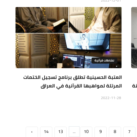
2022-12-01
نشاطات قرآنية
العتبة الحسينية تطلق برنامج تسجيل الختمات
نة
المرتلة لمواهبها القرآنية في العراق
2022-11-28
›
14
13
...
10
9
8
7