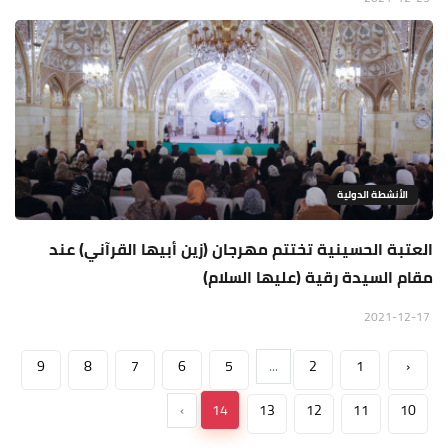
الأنشطة الدولية
العتبة الحسينية تختتم مهرجان (زين أبيها القرآني) عند
مقام السيدة رقية (عليها السلام)
2021-12-17
9
8
7
6
5
...
2
1
‹
›
14
13
12
11
10