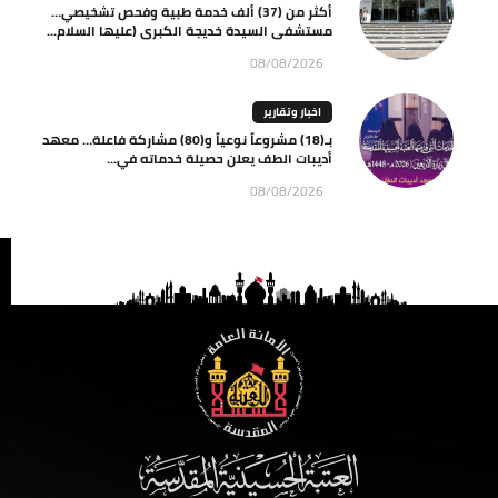
أكثر من (37) ألف خدمة طبية وفحص تشخيصي…
مستشفى السيدة خديجة الكبرى (عليها السلام...
08/08/2026
اخبار وتقارير
بـ(18) مشروعاً نوعياً و(80) مشاركة فاعلة… معهد
أديبات الطف يعلن حصيلة خدماته في...
08/08/2026