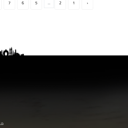
7
6
5
...
2
1
‹
هنا