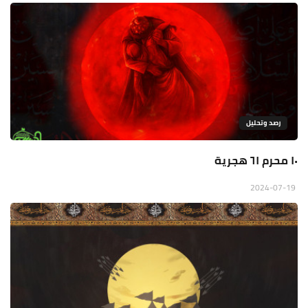
رصد وتحليل
١٠ محرم ٦١ هجرية
2024-07-19