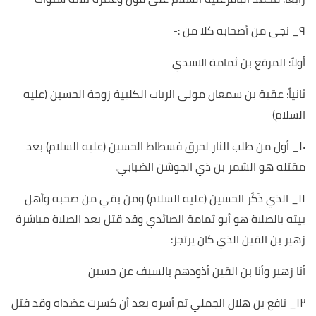
٩_ نجى من أصحابه كلا من :-
أولاً: المرقع بن ثمامة الاسدي
ثانياً: عقبة بن سمعان مولى الرباب الكلبية زوجة الحسين (عليه
السلام)
١٠_ أول من طلب النار لحرق فسطاط الحسين (عليه السلام) بعد
مقتله هو الشمر بن ذي الجوشن الضبابي.
١١_ الذي ذَكًر الحسين (عليه السلام) ومن بقي من صحبه وأهل
بيته بالصلاة هو أبو ثمامة الصائدي وقد قتل بعد الصلاة مباشرة
زهير بن القين الذي كان يرتجز:
أنا زهير وأنا بن القين أذودهم بالسيف عن حسين
١٢_ نافع بن هلال الجملي تم أسره بعد أن كسرت عضداه وقد قتل