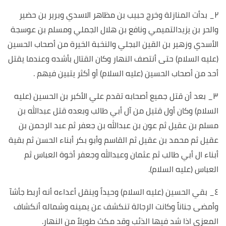
٢_ بدأت المنازلة وخرج حبيب بن مظاهر الاسدي وبرير بن حضير
والحر بن يزيدالتميمي ونافع بن هلال الجملي ومسلم بن عوسجة
الأسدي وزهير بن القين البجلي والنخبة الخيرة من أصحاب الحسين
(عليه السلام) حتى أنتصف النهار وكان القتال بأشده وعندما يقتل
أحد من أصحاب الحسين (عليه السلام) أو أكثر يتبين فيهم .
٣_ بعد أن قتل جميع أصحابه تقدم علي الأكبر بن الحسين (عليه
السلام) وكان أول قتيل من آل أبي طالب وبعده قتل عبدالله بن
مسلم بن عقيل ثم عون بن عبدالله بن جعفر ثم عبد الرحمن بن
عقيل ثم محمد بن عقيل ثم القاسم وأبو بكر أبناء الحسن ثم بقية
أبناء ال أبي طالب ثم عثمان وعبدالله وجعفر أخوة العباس ثم
العباس (عليه السلام).
٤_ بقي الحسين (عليه السلام) وحيداً وينقل أعداءه أنه أربط جأشآ
وأمضى جناناً وكانت الرجالة تنكشف عن يمينه وشماله أنكشاف
المعزى اذا شد فيها الذئب وقد مكث طويلاً من النهار.