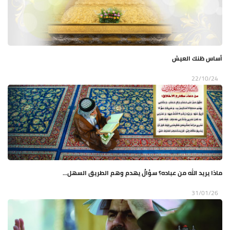
أساس ظنك العيش
22/10/24
ماذا يريد الله من عباده؟ سؤالٌ يهدم وهم الطريق السهل...
31/01/26