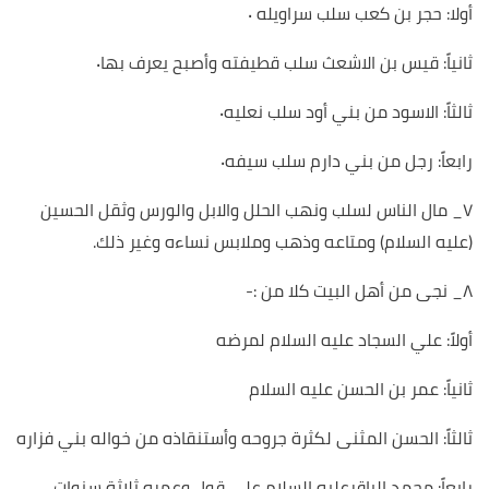
أولا: حجر بن كعب سلب سراويله ٠
ثانياً: قيس بن الاشعث سلب قطيفته وأصبح يعرف بها٠
ثالثاً: الاسود من بني أود سلب نعليه٠
رابعاً: رجل من بني دارم سلب سيفه٠
٧_ مال الناس لسلب ونهب الحلل والابل والورس وثقل الحسين
(عليه السلام) ومتاعه وذهب وملابس نساءه وغير ذلك.
٨_ نجى من أهل البيت كلا من :-
أولاً: علي السجاد عليه السلام لمرضه
ثانياً: عمر بن الحسن عليه السلام
ثالثاً: الحسن المثنى لكثرة جروحه وأستنقاذه من خواله بني فزاره
رابعاً: محمد الباقرعليه السلام على قول وعمره ثلاثة سنوات