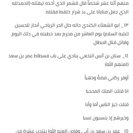
منهم أثنا عشر شخصاً قال للشمر الذي أخذه ليقتله (الحمدلله
الذي جعل منايانا على يد شرار خلقه) فقتله.
١٣_ ابو الشعثاء الكندي حاله حال الحر الرياحي أنحاز للحسين
(عليه السلام) يوم العاشر من محرم بعد خطبته في ذلك اليوم
وقاتل قتال الابطال
١٤_ سنان بن أنس النخعي ينادي على باب فسطاط عمر بن سعد
(لعنهم الله):
أوقر ركابي فضةً وذهباً
انا قتلت الملك المحجبا
قتلت خيرَ الناس أما وأبا
وخيرهم إذ ينسبون نسبا
١٥_ عمر بن سعد بن أبي وقاص (لعنه الله) ينتدب عشرة من