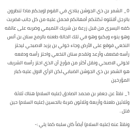
٥_ الشمر بن ذي الجوشن ينادي في القوم (ويحكم ماذا تنظرون
بالرجل أقتلوه ثكلتكم أمهاتكم فحمل عليه من كل جانب فضربت
كفه اليسرى من قبل زرعة بن شريك التميمي وضربه على عاتقه
وهو ينوء ويكبو وهو في تلك الحالة طعنه بالرمح سنان بن أنس
النخعي فوقع على الأرض وجاء خولي بن يزيد الاصبحي ليحتز
رأسه فضعف وأرعد وتقدم سنان النخعي واحتز رأسه ودفعه
لخولي الاصبحي ونقل أكثر من مؤرخ أن الذي احتز رأسه الشريف
هو الشمر بن ذي الجوشن الضبابي.لكن الرأي الاول عليه كبار
المؤرخين
٦_ نقلاً عن جعفر بن محمد الصادق (عليه السلام) هناك ثلاثة
وثلاثين طعنة وأربعة وثلاثون ضربة بالحسين (عليه السلام) حين
قتل .
ونقلاً عنه (عليه السلام) أيضاً كان سلبه كما يلي :-