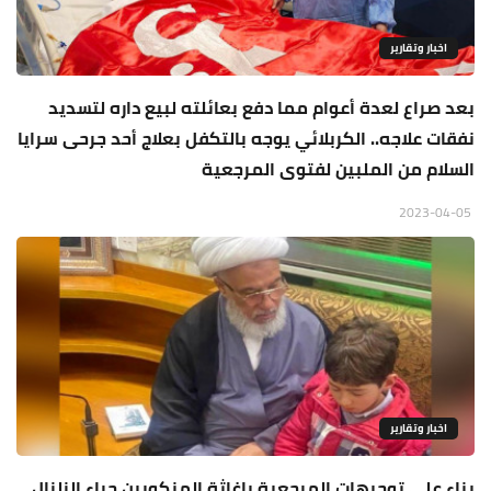
اخبار وتقارير
بعد صراع لعدة أعوام مما دفع بعائلته لبيع داره لتسديد
نفقات علاجه.. الكربلائي يوجه بالتكفل بعلاج أحد جرحى سرايا
السلام من الملبين لفتوى المرجعية
2023-04-05
اخبار وتقارير
بناء على توجيهات المرجعية باغاثة المنكوبين جراء الزلزال..