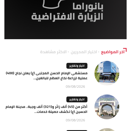
آخر المواضيع
اختيار المحررين
الاكثر مشاهدة
اخبار وتقارير
مستشفى الإمام الحسن المجتبى (ع) يعلن نجاح (400)
عملية لزراعة نخاع العظم للبالغين...
09/08/2026
اخبار وتقارير
أكثر من (45) ألف زائر و(321) ألف وجبة.. مدينة الإمام
الحسين (ع) تكشف حصيلة خدمات...
09/08/2026