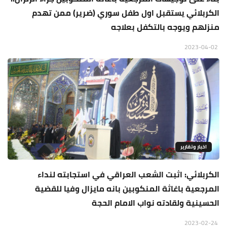
الكربلائي يستقبل اول طفل سوري (ضرير) ممن تهدم
منزلهم ويوجه بالتكفل بعلاجه
2023-04-02
اخبار وتقارير
الكربلائي: اثبت الشعب العراقي في استجابته لنداء
المرجعية باغاثة المنكوبين بانه مايزال وفيا للقضية
الحسينية ولقادته نواب الامام الحجة
2023-02-24