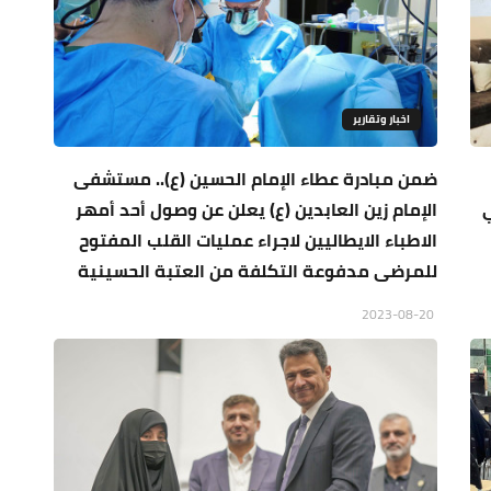
اخبار وتقارير
ضمن مبادرة عطاء الإمام الحسين (ع).. مستشفى
الإمام زين العابدين (ع) يعلن عن وصول أحد أمهر
الاطباء الايطاليين لاجراء عمليات القلب المفتوح
للمرضى مدفوعة التكلفة من العتبة الحسينية
2023-08-20