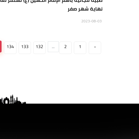
طبية مجانية باسم الإمام الحسين (ع) تستمر لغا
نهاية شهر صفر
2023-08-03
134
133
132
...
2
1
‹