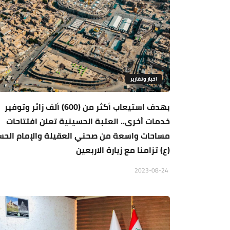
اخبار وتقارير
بهدف استيعاب أكثر من (600) ألف زائر وتوفير
خدمات أخرى.. العتبة الحسينية تعلن افتتاحات
مساحات واسعة من صحني العقيلة والإمام الح
(ع) تزامنا مع زيارة الاربعين
2023-08-24