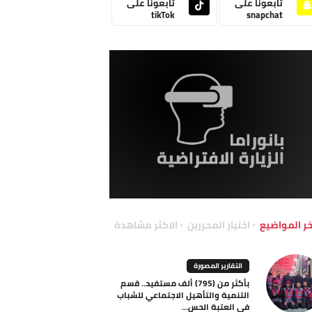
تابعونا على
تابعونا على
tikTok
snapchat
خر المواضيع
اختيار المحررين
الاكثر مشاهدة
التقارير المصورة
بأكثر من (795) ألف مستفيد.. قسم
التنمية والتأهيل الاجتماعي للشباب
في العتبة الحس...