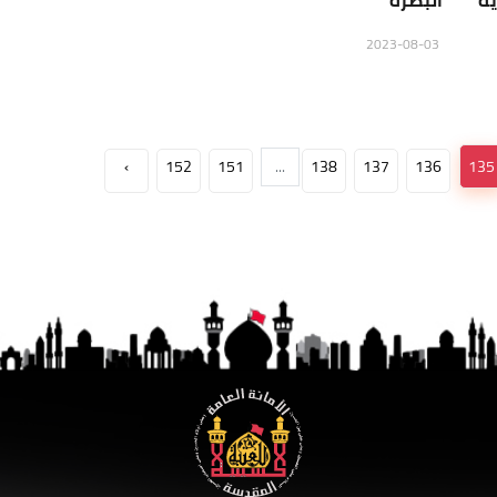
ية
البصرة
2023-08-03
›
152
151
...
138
137
136
135