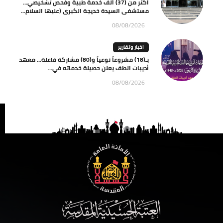
أكثر من (37) ألف خدمة طبية وفحص تشخيصي…
مستشفى السيدة خديجة الكبرى (عليها السلام...
08/08/2026
اخبار وتقارير
بـ(18) مشروعاً نوعياً و(80) مشاركة فاعلة… معهد
أديبات الطف يعلن حصيلة خدماته في...
08/08/2026