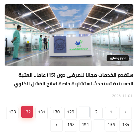
اخبار وتقارير
ستقدم الخدمات مجانا للمرضى دون (15) عاما.. العتبة
الحسينية تستحدث استشارية خاصة لعلاج الفشل الكلوي
2023-11-01
133
132
131
130
129
...
2
1
‹
›
152
151
...
135
134