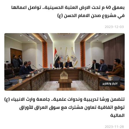
بعمق 40 م تحت الارض العتبة الحسينية.. تواصل اعمالها
في مشروع صحن الامام الحسن (ع)
2023-12-03
اخبار وتقارير
تتضمن ورشا تدريبية وندوات علمية.. جامعة وارث الانبياء (ع)
توقع اتفاقية تعاون مشترك مع سوق العراق للأوراق
المالية
2023-11-28