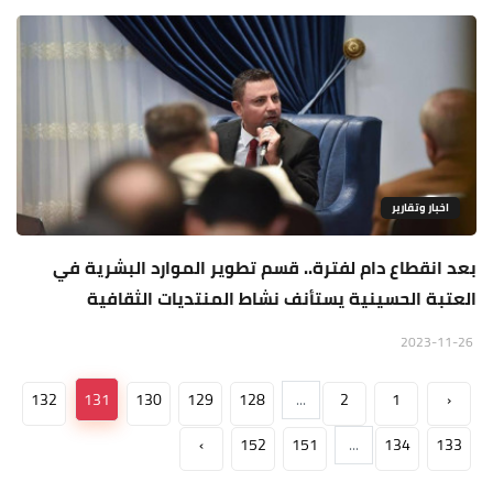
اخبار وتقارير
بعد انقطاع دام لفترة.. قسم تطوير الموارد البشرية في
العتبة الحسينية يستأنف نشاط المنتديات الثقافية
2023-11-26
132
131
130
129
128
...
2
1
‹
›
152
151
...
134
133