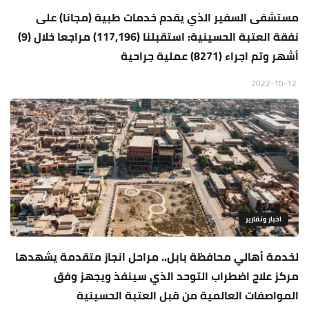
مستشفى السفير الذي يقدم خدمات طبية (مجانا) على
نفقة العتبة الحسينية: استقبلنا (117,196) مراجعا خلال (9)
أشهر وتم اجراء (8271) عملية جراحية
2022-10-12
اخبار وتقارير
لخدمة أهالي محافظة بابل.. مراحل انجاز متقدمة يشهدها
مركز علاج اضطراب التوحد الذي سينفذ ويجهز وفق
المواصفات العالمية من قبل العتبة الحسينية