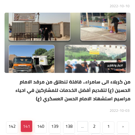
2022-10-10
اخبار وتقارير
من كربلاء الى سامراء.. قافلة تنطلق من مرقد الامام
الحسين (ع) لتقديم أفضل الخدمات للمشاركين في احياء
مراسيم استشهاد الامام الحسن العسكري (ع)
2022-10-03
142
141
140
139
138
...
2
1
‹