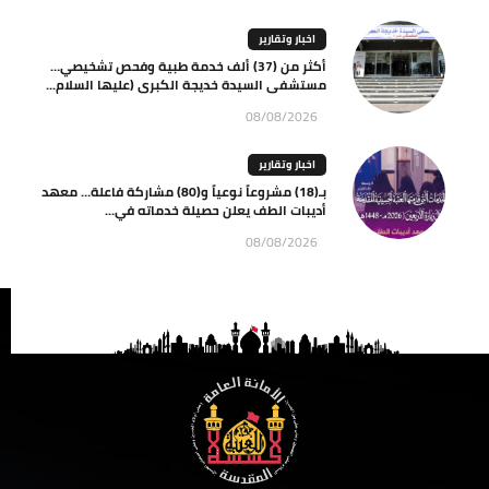
اخبار وتقارير
أكثر من (37) ألف خدمة طبية وفحص تشخيصي…
مستشفى السيدة خديجة الكبرى (عليها السلام...
08/08/2026
اخبار وتقارير
بـ(18) مشروعاً نوعياً و(80) مشاركة فاعلة… معهد
أديبات الطف يعلن حصيلة خدماته في...
08/08/2026