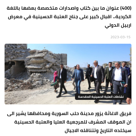
(400) عنوان ما بين كتاب واصدارات متخصصة بعضها باللغة
الكردية.. اقبال كبير على جناح العتبة الحسينية في معرض
اربيل الدولي
2023-03-15
نشاطات العتبة الحسينية المقدسة
فريق الاغاثة يزور مدينة حلب السورية ومحافظها يشير الى
ان الموقف المشرف للمرجعية العليا والعتبة الحسينية
سيخلده التاريخ وتتناقله الاجيال