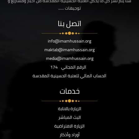
هنا يتم نشر كل ما يخص العتبة الحسينية المقدسة من اخبار ومشاريع و
توجيهات ......
اتصل بنا
info@imamhussain.org
maktab@imamhussain.org
media@imamhussain.org
الرقم المجاني
174
الحساب المالي للعتبة الحسينية المقدسة
خدمات
الزيارة بالانابة
البث المباشر
الزيارة الافتراضية
أوراد وأذكار