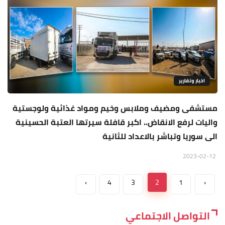
اخبار وتقارير
مستشفى ومضيف وملابس وخيم ومواد غذائية ولوجستية
واليات لرفع الانقاض.. اكبر قافلة سيرتها العتبة الحسينية
الى سوريا وتباشر بالاعداد للثانية
2023-02-12
›
4
3
2
1
‹
التواصل الاجتماعي