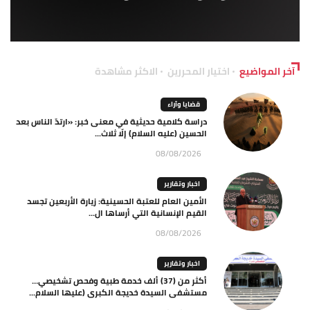
آخر المواضيع
اختيار المحررين
الاكثر مشاهدة
قضايا وآراء
دراسة كلامية حديثية في معنى خبر: «ارتدّ الناس بعد
الحسين (عليه السلام) إلّا ثلاث...
08/08/2026
اخبار وتقارير
الأمين العام للعتبة الحسينية: زيارة الأربعين تجسد
القيم الإنسانية التي أرساها ال...
08/08/2026
اخبار وتقارير
أكثر من (37) ألف خدمة طبية وفحص تشخيصي…
مستشفى السيدة خديجة الكبرى (عليها السلام...