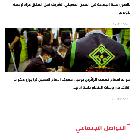
بالصور: صلاة الجماعة في الصحن الحسيني الشريف قبل انطلاق عزاء (ركضة
طويريج)
17/07/24
موائد اطعام خصصت للزائرين يوميا.. مضيف الامام الحسين (ع) يوزع عشرات
الآلاف من وجبات الطعام طيلة ايام...
03/08/22
التواصل الاجتماعي