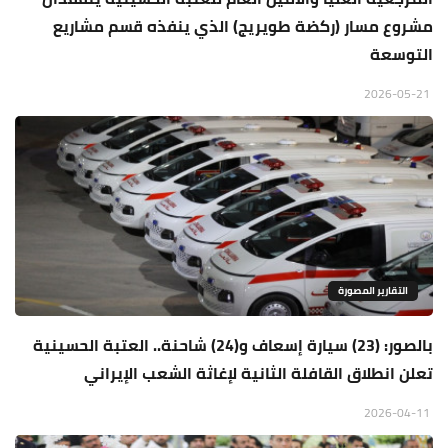
مشروع مسار (ركضة طويريج) الذي ينفذه قسم مشاريع
التوسعة
2026-05-21
التقارير المصورة
بالصور: (23) سيارة إسعاف و(24) شاحنة.. العتبة الحسينية
تعلن انطلاق القافلة الثانية لإغاثة الشعب الإيراني
2026-04-11