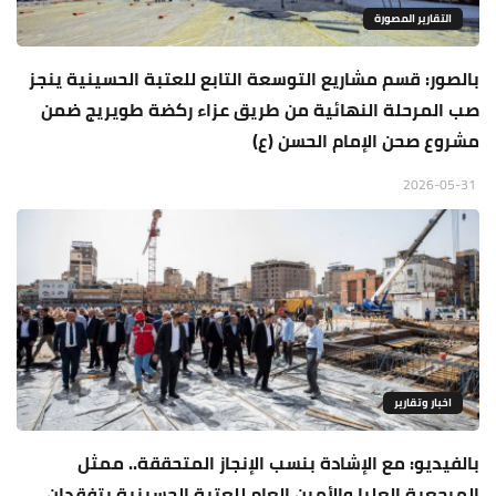
التقارير المصورة
بالصور: قسم مشاريع التوسعة التابع للعتبة الحسينية ينجز
صب المرحلة النهائية من طريق عزاء ركضة طويريج ضمن
مشروع صحن الإمام الحسن (ع)
2026-05-31
اخبار وتقارير
بالفيديو: مع الإشادة بنسب الإنجاز المتحققة.. ممثل
المرجعية العليا والأمين العام للعتبة الحسينية يتفقدان