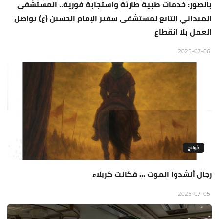
بالصور: خدمات طبية طارئة واستجابة فورية.. المستشفى
الميداني التابع لمستشفى سفير الإمام الحسين (ع) يواصل
العمل بلا انقطاع
2025-07-06
كولاج
رجال أنشدوا الموت ... فكانت كربلاء
2025-07-05