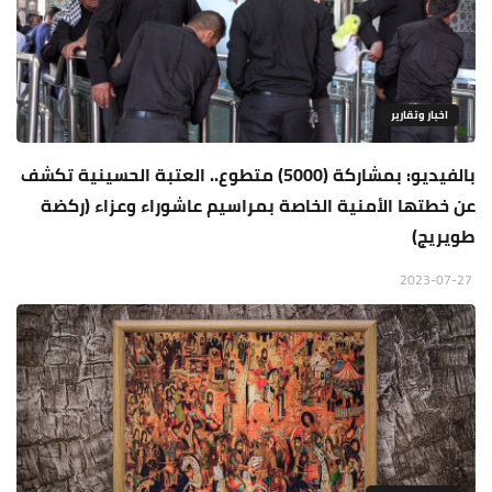
اخبار وتقارير
بالفيديو: بمشاركة (5000) متطوع.. العتبة الحسينية تكشف
عن خطتها الأمنية الخاصة بمراسيم عاشوراء وعزاء (ركضة
طويريج)
2023-07-27