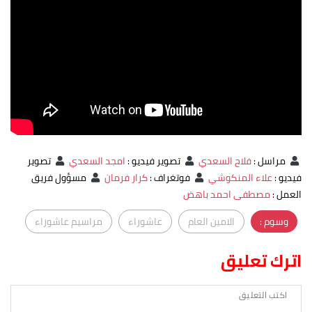
مراسل
:
فلاح السعدي
تصوير فيديو
:
امجد السعدي
تصوير
فيديو
:
علاء المنكوشي
فوتغراف
:
كرار فرمان
مسؤول فريق
العمل
:
مصطفى احمد باهض
وسوم :
الامين العام
عاشوراء
مراسيم عاشوراء
اترك تعليق