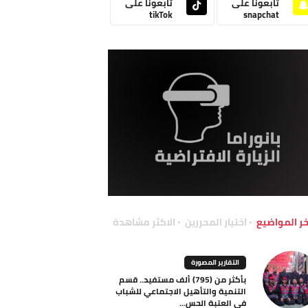
تابعونا على
تابعونا على
tikTok
snapchat
خر المواضيع
اختيار المحررين
الاكثر مشاهدة
التقارير المصورة
بأكثر من (795) ألف مستفيد.. قسم
التنمية والتأهيل الاجتماعي للشباب
في العتبة الحس...