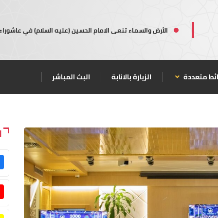
الأرض والسماء تنعى الامام الحسين (عليه السلام) في عاشوراء
ئط متعددة
الزيارة بالانابة
البث المباشر
ا