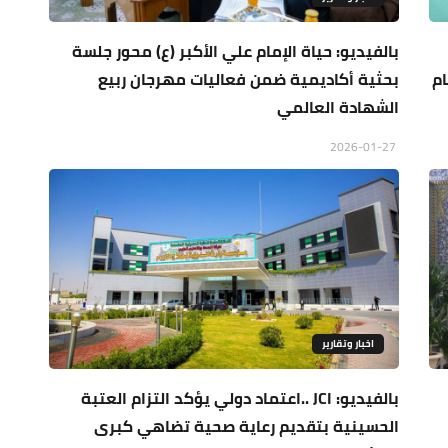
بالفيديو: حياة الإمام علي الأكبر (ع) محور جلسة
م
بحثية أكاديمية ضمن فعاليات مهرجان ربيع
الشهادة العالمي
2026-01-27
اخبار وتقارير
بالفيديو: JCI ..اعتماد دولي يؤكد التزام العتبة
الحسينية بتقديم رعاية صحية تضاهي كبرى