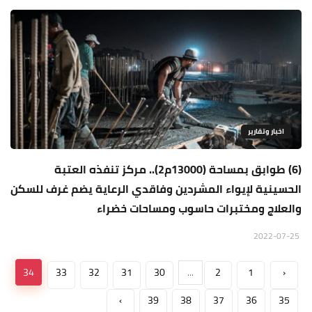
اخبار وتقارير
(6) طوابق بمساحة (13000م2).. مركز تنفذه العتبة
الحسينية لإيواء المشردين وفاقدي الرعاية يضم غرف للسكن
والعلاج ومختبرات حاسوب ومساحات خضراء
2022-07-25
34
33
32
31
30
...
2
1
‹
›
39
38
37
36
35